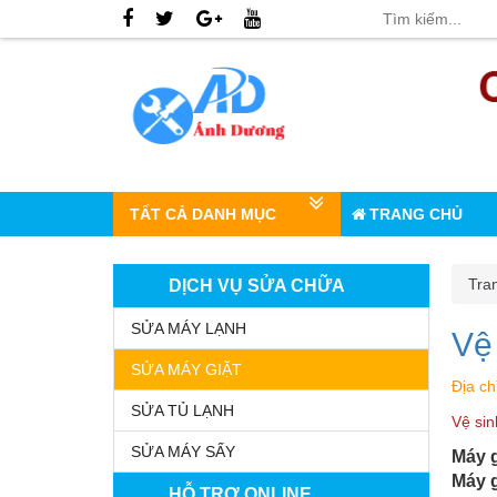
TẤT CẢ DANH MỤC
TRANG CHỦ
Tra
DỊCH VỤ SỬA CHỮA
SỬA MÁY LẠNH
Vệ
SỬA MÁY GIẶT
Địa ch
SỬA TỦ LẠNH
Vệ sin
SỬA MÁY SẤY
Máy g
Máy 
HỖ TRỢ ONLINE