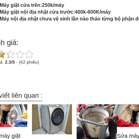
Máy giặt cửa trên:250k/máy
Máy giặt nội địa nhật cửa trước:400k-600K/máy
Máy nội địa nhật chưa vệ sinh lần nào tháo từng bộ phận để
h giá:
uả:
2.3
/
5
-
(62 phiếu)
viết liên quan :
máy giặt
Sửa máy 