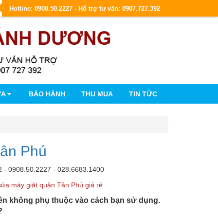
Hotline: 0908.50.2227 - Hỗ trợ tư vấn: 0907.727.392
ỮA
BẢO HÀNH
THU MUA
TIN TỨC
Tân Phú
2 - 0908.50.2227 - 028.6683.1400
sửa máy giặt quận Tân Phú giá rẻ
 bền không phụ thuộc vào cách bạn sử dụng.
g?