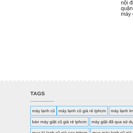
nội đ
quận
máy 
TAGS
máy lạnh cũ
máy lạnh cũ giá rẻ tphcm
máy lạnh inv
bán máy giặt cũ giá rẻ tphcm
máy giặt đã qua sử d
mua tủ lạnh cũ giá cao tphcm
mua máy lạnh cũ giá