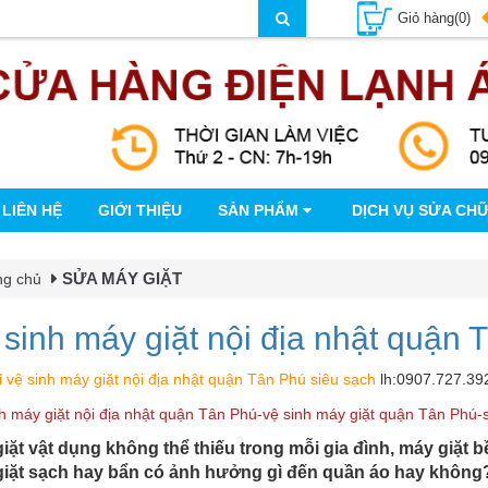
Giỏ hàng(0)
LIÊN HỆ
GIỚI THIỆU
SẢN PHẨM
DỊCH VỤ SỬA CH
SỬA MÁY GIẶT
ng chủ
 sinh máy giặt nội địa nhật quận 
ỉ vệ sinh máy giặt nội địa nhật quận Tân Phú siêu sạch
lh:0907.727.39
h máy giặt nội địa nhật quận Tân Phú-vệ sinh máy giặt quận Tân Phú-
iặt vật dụng không thể thiếu trong mỗi gia đình, máy giặt
giặt sạch hay bẩn có ảnh hưởng gì đến quần áo hay khôn