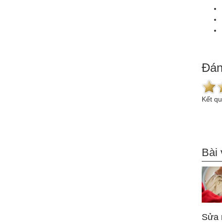
Đán
Kết q
Bài 
Sửa 