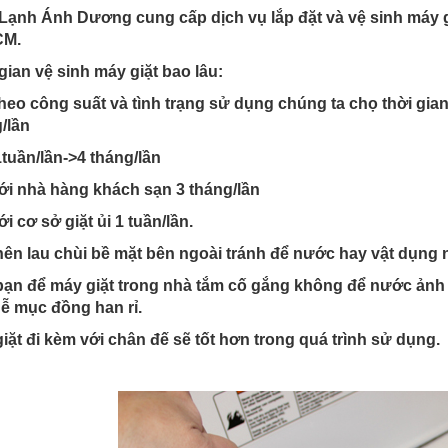
Lạnh Ánh Dương cung cấp dịch vụ lắp đặt và vệ sinh máy giặ
CM.
gian vệ sinh máy giặt bao lâu:
heo công suất và tình trạng sử dụng chúng ta chọ thời gian 
/lần
1tuần/lần->4 tháng/lần
ới nhà hàng khách sạn 3 tháng/lần
ới cơ sở giặt ủi 1 tuần/lần.
ên lau chùi bề mặt bên ngoài tránh để nước hay vật dụng 
ạn để máy giặt trong nhà tắm cố gắng không để nước ảnh h
dễ mục đồng han rỉ.
iặt đi kèm với chân đế sẽ tốt hơn trong quá trình sử dụng.