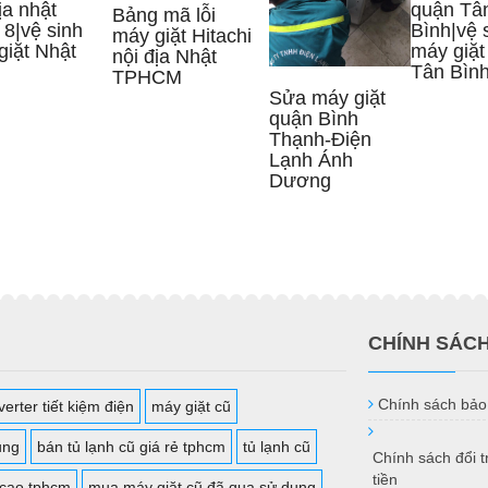
ịa nhật
quận Tâ
Bảng mã lỗi
 8|vệ sinh
Bình|vệ 
máy giặt Hitachi
giặt Nhật
máy giặt
nội địa Nhật
Tân Bìn
TPHCM
Sửa máy giặt
quận Bình
Thạnh-Điện
Lạnh Ánh
Dương
CHÍNH SÁC
Chính sách bảo
erter tiết kiệm điện
máy giặt cũ
ụng
bán tủ lạnh cũ giá rẻ tphcm
tủ lạnh cũ
Chính sách đổi 
tiền
 cao tphcm
mua máy giặt cũ đã qua sử dụng