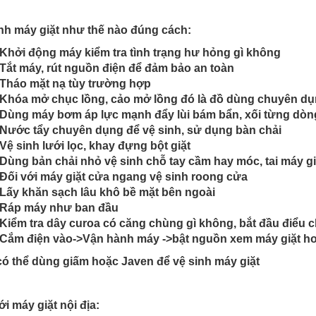
nh máy giặt như thế nào đúng cách:
Khởi động máy kiểm tra tình trạng hư hỏng gì không
Tắt máy, rút nguồn điện để đảm bảo an toàn
Tháo mặt nạ tùy trường hợp
Khóa mở chục lồng, cảo mở lồng đó là đồ dùng chuyên dụ
Dùng máy bơm áp lực mạnh đẩy lùi bám bẩn, xối từng dòn
Nước tẩy chuyên dụng để vệ sinh, sử dụng bàn chải
Vệ sinh lưới lọc, khay đựng bột giặt
Dùng bản chải nhỏ vệ sinh chỗ tay cầm hay móc, tai máy giặ
Đối với máy giặt cửa ngang vệ sinh roong cửa
Lấy khăn sạch lâu khô bề mặt bên ngoài
Ráp máy như ban đầu
Kiểm tra dây curoa có căng chùng gì không, bắt đầu điểu 
Cắm điện vào->Vận hành máy ->bật nguồn xem máy giặt ho
ó thể dùng giấm hoặc Javen để vệ sinh máy giặt
ới máy giặt nội địa: