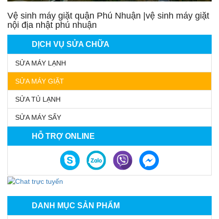
Vệ sinh máy giặt quận Phú Nhuận |vệ sinh máy giặt
nội địa nhật phú nhuận
DỊCH VỤ SỬA CHỮA
SỬA MÁY LẠNH
SỬA MÁY GIẶT
SỬA TỦ LẠNH
SỬA MÁY SẤY
HỖ TRỢ ONLINE
DANH MỤC SẢN PHẨM