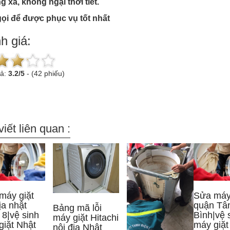
 xa, không ngại thời tiết.
ọi để được phục vụ tốt nhất
h giá:
uả:
3.2
/
5
-
(42 phiếu)
viết liên quan :
máy giặt
Sửa máy 
ịa nhật
quận Tâ
Bảng mã lỗi
 8|vệ sinh
Bình|vệ 
máy giặt Hitachi
giặt Nhật
máy giặt
nội địa Nhật