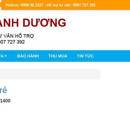
Hotline: 0908.50.2227 - Hỗ trợ tư vấn: 0907.727.392
ỮA
BẢO HÀNH
THU MUA
TIN TỨC
rẻ
.1400