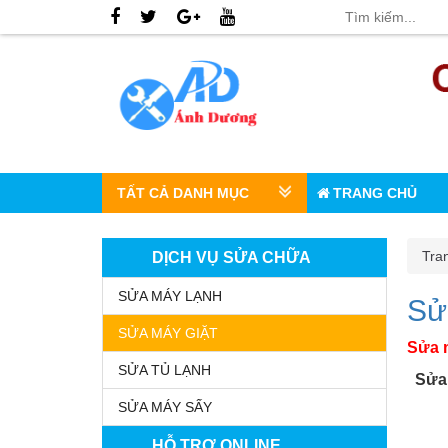
TẤT CẢ DANH MỤC
TRANG CHỦ
Tra
DỊCH VỤ SỬA CHỮA
SỬA MÁY LẠNH
Sử
SỬA MÁY GIẶT
Sửa m
SỬA TỦ LẠNH
Sửa c
SỬA MÁY SẤY
HỖ TRỢ ONLINE