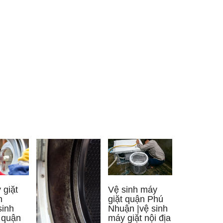
Vệ sinh máy
giặt
giặt quận Phú
n
Nhuận |vệ sinh
sinh
máy giặt nội địa
 quận