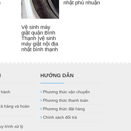
nhật phú nhuận
h
Vệ sinh máy
giặt quận Bình
Thạnh |vệ sinh
máy giặt nội địa
nhật bình thạnh
H
HƯỚNG DẪN
 hành
Phương thức vận chuyển
Phương thức thanh toán
trả hàng và hoàn
Phương thức đặt hàng
Chính sách đổi trả
y trình xử lý