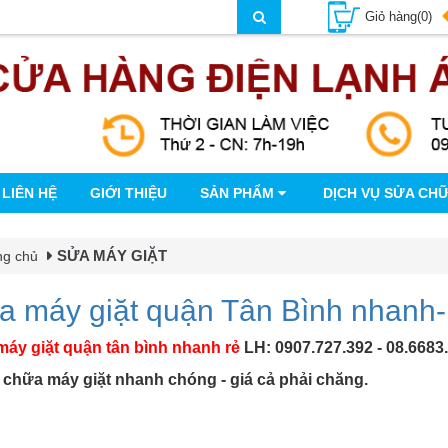
Giỏ hàng(0)
LIÊN HỆ
GIỚI THIỆU
SẢN PHẨM
DỊCH VỤ SỬA CH
SỬA MÁY GIẶT
ng chủ
a máy giặt quận Tân Bình nhanh-
áy giặt quận tân bình nhanh rẻ
LH: 0907.727.392 - 08.6683
hữa máy giặt nhanh chóng - giá cả phải chăng.