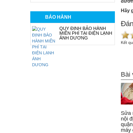
đường
Hãy g
BẢO HÀNH
Đán
QUY ĐỊNH BẢO HÀNH
MIỄN PHÍ TẠI ĐIỆN LẠNH
ÁNH DƯƠNG
Kết q
Bài 
Sửa 
nội đ
quận
máy 