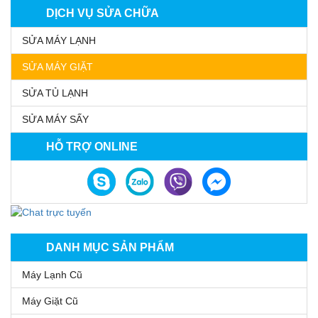
DỊCH VỤ SỬA CHỮA
SỬA MÁY LẠNH
SỬA MÁY GIẶT
SỬA TỦ LẠNH
SỬA MÁY SẤY
HỖ TRỢ ONLINE
DANH MỤC SẢN PHẨM
Máy Lạnh Cũ
Máy Giặt Cũ