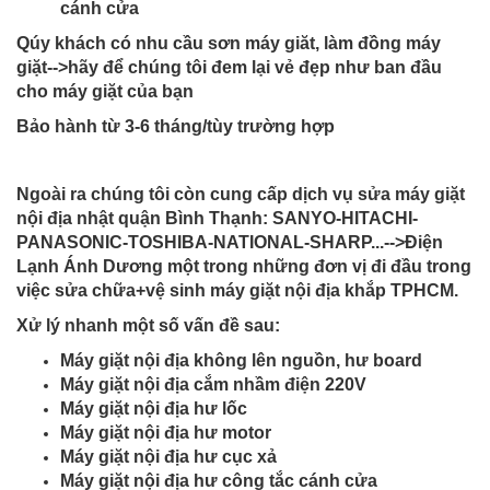
cánh cửa
Qúy khách có nhu cầu sơn máy giăt, làm đồng máy
giặt-->hãy để chúng tôi đem lại vẻ đẹp như ban đầu
cho máy giặt của bạn
Bảo hành từ 3-6 tháng/tùy trường hợp
Ngoài ra chúng tôi còn cung cấp dịch vụ sửa máy giặt
nội địa nhật quận Bình Thạnh: SANYO-HITACHI-
PANASONIC-TOSHIBA-NATIONAL-SHARP...-->Điện
Lạnh Ánh Dương một trong những đơn vị đi đầu trong
việc sửa chữa+vệ sinh máy giặt nội địa khắp TPHCM.
Xử lý nhanh một số vấn đề sau:
Máy giặt nội địa không lên nguồn, hư board
Máy giặt nội địa cắm nhầm điện 220V
Máy giặt nội địa hư lốc
Máy giặt nội địa hư motor
Máy giặt nội địa hư cục xả
Máy giặt nội địa hư công tắc cánh cửa