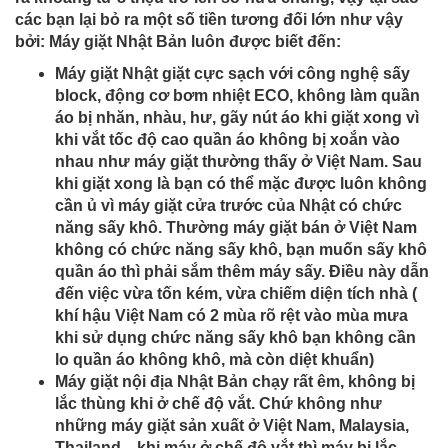
các bạn lại bỏ ra một số tiền tương đối lớn như vậy
bởi: Máy giặt Nhật Bản luôn được biết đến:
Máy giặt Nhật giặt cực sạch với công nghệ sấy
block, động cơ bơm nhiệt ECO, không làm quần
áo bị nhăn, nhàu, hư, gãy nút áo khi giặt xong vì
khi vắt tốc độ cao quần áo không bị xoắn vào
nhau như máy giặt thường thấy ở Việt Nam. Sau
khi giặt xong là bạn có thể mặc được luôn không
cần ủ vì máy giặt cửa trước của Nhật có chức
năng sấy khô. Thường máy giặt bán ở Việt Nam
không có chức năng sấy khô, bạn muốn sấy khô
quần áo thì phải sắm thêm máy sấy. Điều này dẫn
đến việc vừa tốn kém, vừa chiếm diện tích nhà (
khí hậu Việt Nam có 2 mùa rõ rệt vào mùa mưa
khi sử dụng chức năng sấy khô bạn không cần
lo quần áo không khô, mà còn diệt khuẩn)
Máy giặt nội địa Nhật Bản chạy rất êm, không bị
lắc thùng khi ở chế độ vắt. Chứ không như
những máy giặt sản xuất ở Việt Nam, Malaysia,
Thailand…khi máy ở chế độ vắt thì máy bị lắc