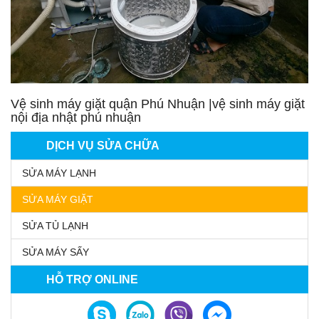
Vệ sinh máy giặt quận Phú Nhuận |vệ sinh máy giặt
nội địa nhật phú nhuận
DỊCH VỤ SỬA CHỮA
SỬA MÁY LẠNH
SỬA MÁY GIẶT
SỬA TỦ LẠNH
SỬA MÁY SẤY
HỖ TRỢ ONLINE