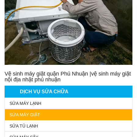
Vệ sinh máy giặt quận Phú Nhuận |vệ sinh máy giặt
nội địa nhật phú nhuận
DỊCH VỤ SỬA CHỮA
SỬA MÁY LẠNH
SỬA MÁY GIẶT
SỬA TỦ LẠNH