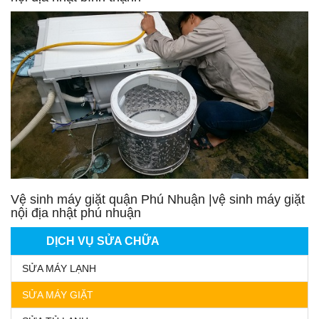
Vệ sinh máy giặt quận Phú Nhuận |vệ sinh máy giặt
nội địa nhật phú nhuận
DỊCH VỤ SỬA CHỮA
SỬA MÁY LẠNH
SỬA MÁY GIẶT