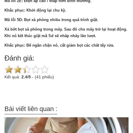
Mã lỗi 2E: Điện áp cao / thấp hơn bình thường.
Khắc phục: Khởi động lại chu kỳ.
Mã lỗi 5D: Bọt xà phòng nhiều trong quá trình giặt.
Xả bớt bọt xà phòng trong máy. Sau đó cho máy trở lại hoạt động.
Khi nó kết thúc giặt mã Sd sẽ nhấp nháy lần lượt.
Khắc phục: Để ngăn chặn nó, cắt giảm bọt các chất tẩy rửa.
Đánh giá:
Kết quả:
2.4
/
5
-
(41 phiếu)
Bài viết liên quan :