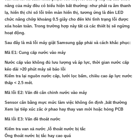
năng của máy đều có biểu hiện bất thường: như phát ra âm thanh
lạ, hiển thị chỉ số lỗi trên màn hiển thị, tương ứng là đèn LED
chức năng chớp khoảng 0.5 giây cho đến khi tình trạng lỗi được
xóa hoàn toàn. Trong trường hợp này tất cả các thiết bị sẽ ngừng
hoạt động.
Sau đây là mã lỗi máy giặt Samsung gặp phải và cách khắc phục:
Mã E1: Cung cấp nước vào máy
Nước cấp vào không đủ lưu lượng và áp lực, thời gian nước cấp
kéo dài >20 phút máy sẽ báo lỗi
Kiểm tra lại nguồn nước cấp, lưới lọc bẩm, chiều cao áp lực nước
thấp < 2.5 mét.
Mã lỗi E2: Vấn đề cân chỉnh nước vào máy
Sensor cân bằng mực mức làm việc không ổn định ,bất thường
Xem lại tiếp xúc zăc ở phao hay thay van mới hoặc hỏng PCB
Mã lỗi E3: Vấn đề thoát nước
Kiểm tra van xả nước ,lỗ thoát nước bị tắc
Ống thoát nước bị tắc hay cao quá