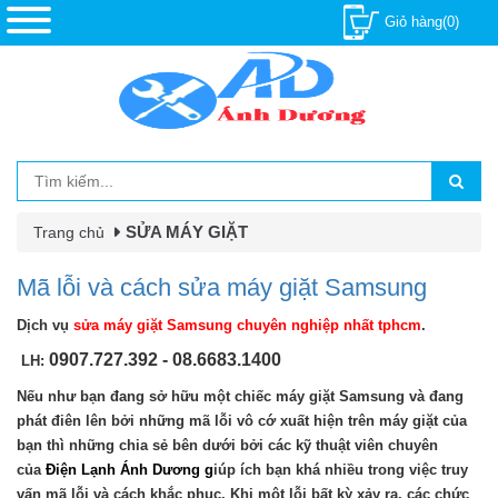
Giỏ hàng(0)
SỬA MÁY GIẶT
Trang chủ
Mã lỗi và cách sửa máy giặt Samsung
Dịch vụ
sửa máy giặt Samsung chuyên nghiệp nhất tphcm
.
0907.727.392 - 08.6683.1400
LH:
Nếu như bạn đang sở hữu một chiếc máy giặt Samsung và đang
phát điên lên bởi những mã lỗi vô cớ xuất hiện trên máy giặt của
bạn thì những chia sẻ bên dưới bởi các kỹ thuật viên chuyên
của
Điện Lạnh Ánh Dương g
iúp ích bạn khá nhiều trong việc truy
vấn mã lỗi và cách khắc phục. Khi một lỗi bất kỳ xảy ra, các chức