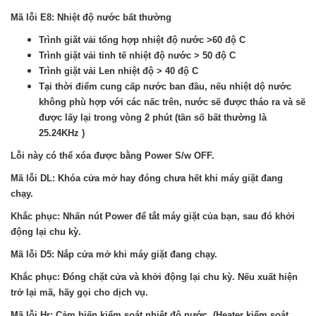
Mã lỗi E8: Nhiệt độ nước bất thường
Trình giăt vải tổng hợp nhiệt độ nước >60 độ C
Trình giặt vải tinh tế nhiệt độ nước > 50 độ C
Trình giặt vải Len nhiệt độ > 40 độ C
Tại thời điểm cung cấp nước ban đầu, nếu nhiệt dộ nước
không phù hợp với các nấc trên, nước sẽ được tháo ra và sẽ
được lấy lại trong vòng 2 phút (tần số bất thường là
25.24KHz )
Lỗi này có thể xóa được bằng Power S/w OFF.
Mã lỗi DL: Khóa cửa mở hay đóng chưa hết khi máy giặt đang
chạy.
Khắc phục: Nhấn nút Power để tắt máy giặt của bạn, sau đó khởi
động lại chu kỳ.
Mã lỗi D5: Nắp cửa mở khi máy giặt đang chạy.
Khắc phục: Đóng chặt cửa và khởi động lại chu kỳ. Nếu xuất hiện
trở lại mã, hãy gọi cho dịch vụ.
Mã lỗi Hr: Cảm biến kiểm soát nhiệt độ nước. (Heater kiểm soát