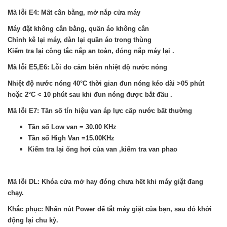
Mã lỗi E4: Mất cân bằng, mở nắp cửa máy
Máy đặt không cân bằng, quần áo không cân
Chỉnh kê lại máy, dàn lại quần áo trong thùng
Kiểm tra lại công tắc nắp an toàn, đóng nắp máy lại .
Mã lỗi E5,E6: Lỗi do cảm biến nhiệt độ nước nóng
Nhiệt độ nước nóng 40°C thời gian đun nóng kéo dài >05 phút
hoặc 2°C < 10 phút sau khi đun nóng được bắt đầu .
Mã lỗi E7: Tần số tín hiệu van áp lực cấp nước bất thường
Tần số Low van = 30.00 KHz
Tần số High Van =15.00KHz
Kiểm tra lại ống hơi của van ,kiểm tra van phao
Mã lỗi DL: Khóa cửa mở hay đóng chưa hết khi máy giặt đang
chạy.
Khắc phục: Nhấn nút Power để tắt máy giặt của bạn, sau đó khởi
động lại chu kỳ.