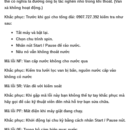
thể có nghĩa là đường ống bị tắc nghẽn nhỏ trong khi thoát. (Van
xả không hoạt động.)
Khắc phục: Trước khi gọi cho tổng đài: 0907.727.392 kiểm tra như
sau:
Tắt máy và bật lại.
Chọn chu trình spin.
Nhấn nút Start / Pause để ráo nước.
Nếu nó vẫn không thoát nước
Mã lỗi NF: Van cấp nước không cho nước qua
Khắc phục: Kiểm tra lưới lọc van bị bẩn, nguồn nước cấp vào
không có nước
Mã lỗi 5R: Vấn đề với kiểm soát
Khắc phục: Khi gặp mã lỗi này bạn không thể tự tay khắc phục mà
hãy gọi để các kỹ thuật viên đến nhà hỗ trợ bạn sửa chữa.
Mã lỗi PF: Mất điện khi máy giặt đang chạy.
Khắc phục: Khởi động lại chu kỳ bằng cách nhấn Start / Pause nút.
Mã lỗi 0E: Trong bộ cảm biến mực nước.