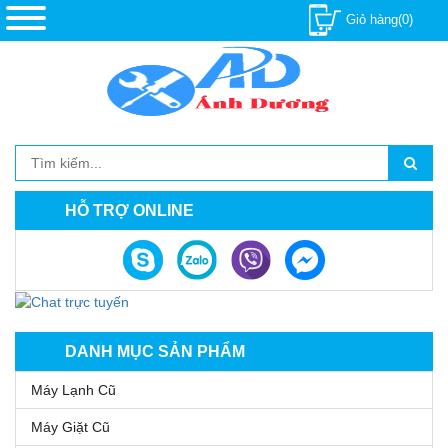
Giỏ hàng(0)
HỖ TRỢ ONLINE
DANH MỤC SẢN PHẨM
Máy Lạnh Cũ
Máy Giặt Cũ