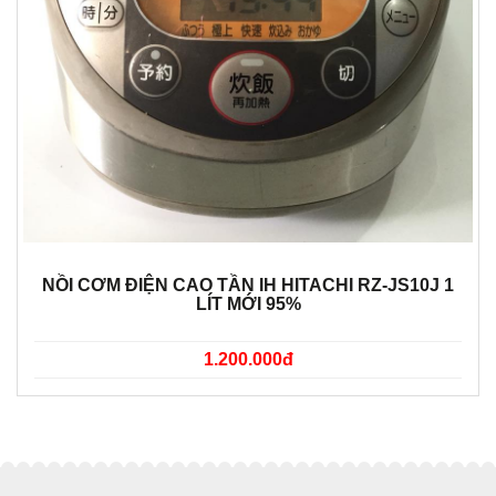
NỒI CƠM ĐIỆN CAO TẦN IH HITACHI RZ-JS10J 1
LÍT MỚI 95%
1.200.000đ