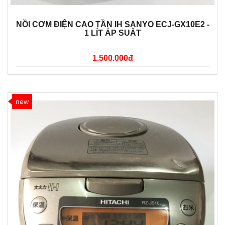
NỒI CƠM ĐIỆN CAO TẦN IH SANYO ECJ-GX10E2 -
1 LÍT ÁP SUẤT
1.500.000đ
new