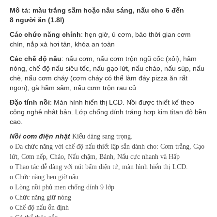
Mô tả: màu trắng sẫm hoặc nâu sáng, nấu cho 6 đến
8 người ăn (1.8l)
Các chức năng chính
: hẹn giờ, ủ cơm, báo thời gian cơm
chín, nắp xả hơi tản, khóa an toàn
Các chế độ nấu
: nấu cơm, nấu cơm trộn ngũ cốc (xôi), hâm
nóng, chế độ nấu siêu tốc, nấu gạo lứt, nấu cháo, nấu súp, nấu
chè, nấu cơm cháy (cơm cháy có thể làm đáy pizza ăn rất
ngon), gà hầm sâm, nấu cơm trộn rau củ
Đặc tính nồi
: Màn hình hiển thị LCD. Nồi được thiết kế theo
công nghệ nhật bản. Lớp chống dính tráng hợp kim titan độ bền
cao.
Nồi cơm điện nhật
Kiểu dáng sang trọng.
o Đa chức năng với chế độ nấu thiết lập sẵn dành cho: Cơm trắng, Gạo
lứt, Cơm nếp, Cháo, Nấu chậm, Bánh, Nấu cực nhanh và Hấp
o Thao tác dễ dàng với nút bấm điện tử, màn hình hiển thị LCD.
o Chức năng hẹn giờ nấu
o Lòng nồi phủ men chống dính 9 lớp
o Chức năng giữ nóng
o Chế độ nấu ổn định