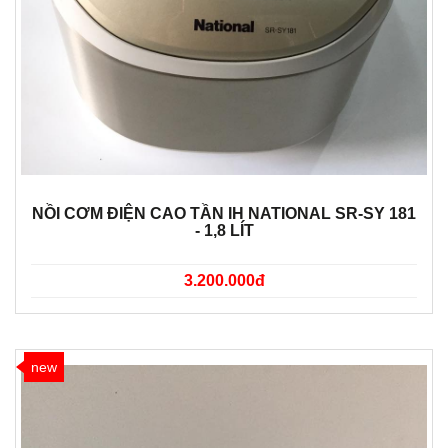
NỒI CƠM ĐIỆN CAO TẦN IH NATIONAL SR-SY 181
- 1,8 LÍT
3.200.000đ
new