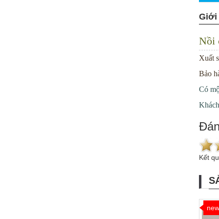
Giới
Nồi 
Xuất s
Bảo h
Có một
Khách 
Đán
Kết q
S
ne