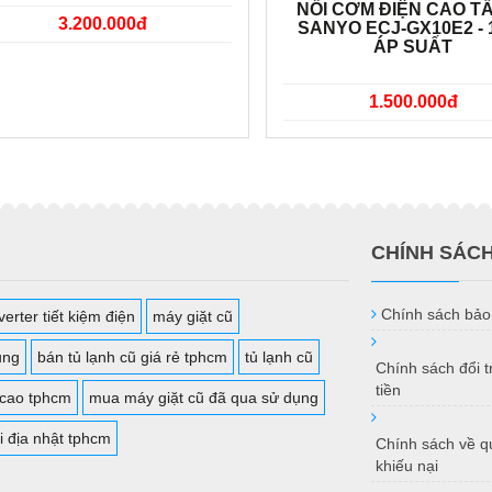
NỒI CƠM ĐIỆN CAO TẦ
3.200.000đ
SANYO ECJ-GX10E2 - 1
ÁP SUẤT
1.500.000đ
CHÍNH SÁC
Chính sách bảo
erter tiết kiệm điện
máy giặt cũ
ụng
bán tủ lạnh cũ giá rẻ tphcm
tủ lạnh cũ
Chính sách đổi 
tiền
 cao tphcm
mua máy giặt cũ đã qua sử dụng
i địa nhật tphcm
Chính sách về qu
khiếu nại