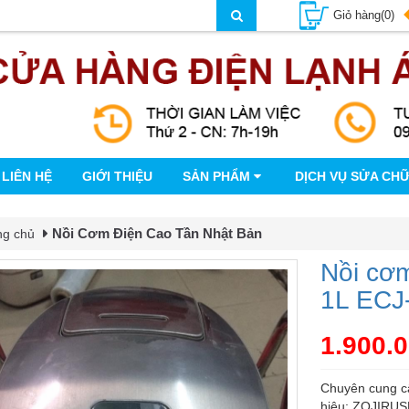
Giỏ hàng(0)
LIÊN HỆ
GIỚI THIỆU
SẢN PHẨM
DỊCH VỤ SỬA CH
Nồi Cơm Điện Cao Tần Nhật Bản
ng chủ
Nồi cơ
1L ECJ-
1.900.
Chuyên cung cấ
hiệu: ZOJIRU