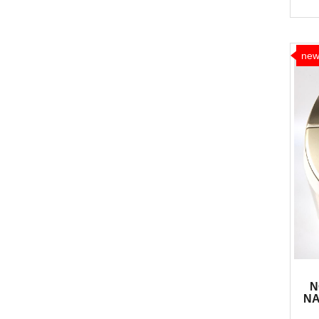
ne
N
NA