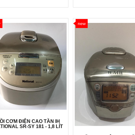
w
new
ỒI CƠM ĐIỆN CAO TẦN IH
TIONAL SR-SY 181 - 1,8 LÍT