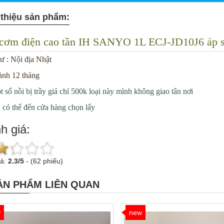
 thiệu sản phẩm:
cơm điện cao tần IH SANYO 1L ECJ-JD10J6 áp s
ư : Nội địa Nhật
ành 12 tháng
 số nồi bị trầy giá chỉ 500k loại này mình không giao tân nơi
có thể đến cửa hàng chọn lấy
h giá:
uả:
2.3
/
5
-
(62 phiếu)
ẢN PHẨM LIÊN QUAN
w
new