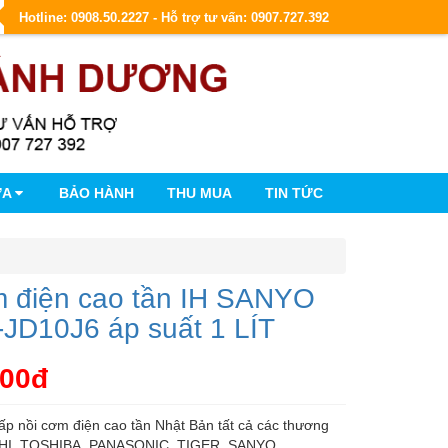
Hotline: 0908.50.2227 - Hỗ trợ tư vấn: 0907.727.392
ỮA
BẢO HÀNH
THU MUA
TIN TỨC
m điện cao tần IH SANYO
JD10J6 áp suất 1 LÍT
000đ
p nồi cơm điện cao tần Nhật Bản tất cả các thương
SHI, TOSHIBA, PANASONIC, TIGER, SANYO,