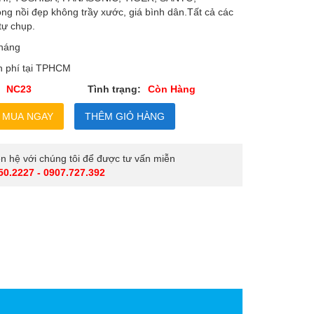
ng nồi đẹp không trầy xước, giá bình dân.Tất cả các
tự chụp.
háng
n phí tại TPHCM
NC23
Tình trạng:
Còn Hàng
iên hệ với chúng tôi để được tư vấn miễn
50.2227 - 0907.727.392