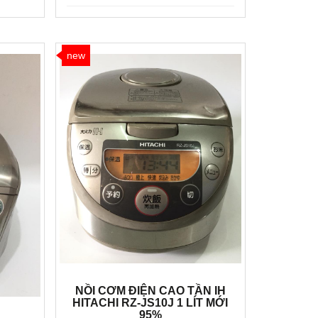
new
NỒI CƠM ĐIỆN CAO TẦN IH
HITACHI RZ-JS10J 1 LÍT MỚI
95%