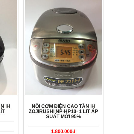
N IH
NỒI CƠM ĐIỆN CAO TẦN IH
ÍT
ZOJIRUSHI NP-HP10- 1 LIT ÁP
SUẤT MỚI 95%
1.800.000đ