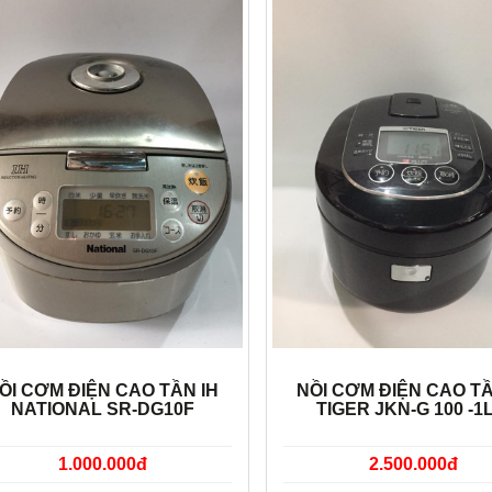
ỒI CƠM ĐIỆN CAO TẦN IH
NỒI CƠM ĐIỆN CAO TẦ
NATIONAL SR-DG10F
TIGER JKN-G 100 -1L
1.000.000đ
2.500.000đ