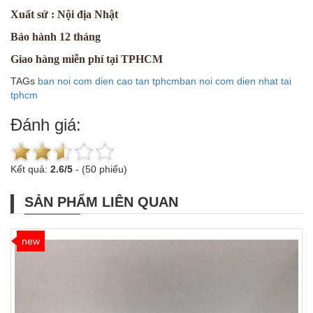
Xuất sứ : Nội địa Nhật
Bảo hành 12 tháng
Giao hàng miễn phí tại TPHCM
TAGs
ban noi com dien cao tan tphcm
ban noi com dien nhat tai
tphcm
Đánh giá:
Kết quả:
2.6
/
5
-
(50 phiếu)
SẢN PHẨM LIÊN QUAN
new