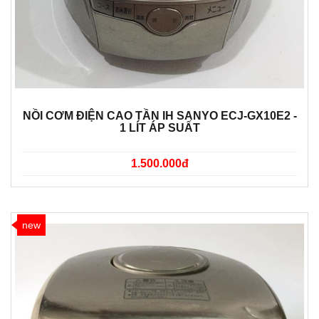
NỒI CƠM ĐIỆN CAO TẦN IH SANYO ECJ-GX10E2 -
1 LÍT ÁP SUẤT
1.500.000đ
new