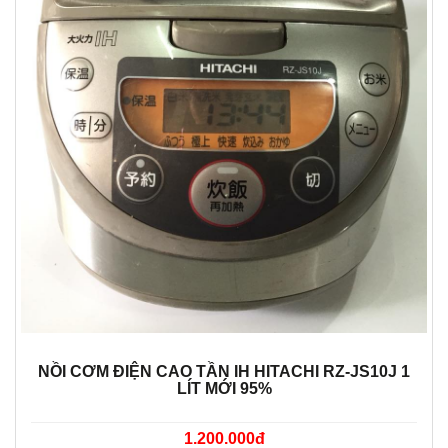
NỒI CƠM ĐIỆN CAO TẦN IH HITACHI RZ-JS10J 1
LÍT MỚI 95%
1.200.000đ