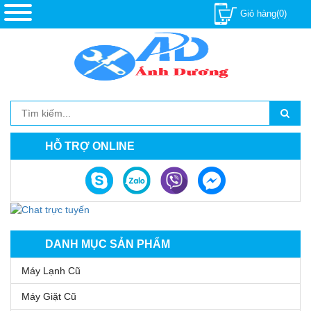
Giỏ hàng(0)
HỖ TRỢ ONLINE
DANH MỤC SẢN PHẨM
Máy Lạnh Cũ
Máy Giặt Cũ