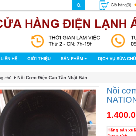
Giỏ hàng(0)
LIÊN HỆ
GIỚI THIỆU
SẢN PHẨM
DỊCH VỤ SỬA CH
Nồi Cơm Điện Cao Tần Nhật Bản
ng chủ
Nồi cơm
NATION
1.400.
Hãng sản xuấ