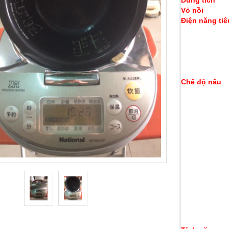
Dung tích
Vỏ nồi
Điện năng tiê
Chế độ nấu