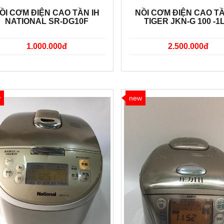
ỒI CƠM ĐIỆN CAO TẦN IH
NỒI CƠM ĐIỆN CAO TẦ
NATIONAL SR-DG10F
TIGER JKN-G 100 -1L
1.000.000đ
2.500.000đ
w
new