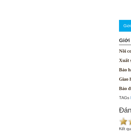
Giớ
Giới
Nồi 
Xuất 
Bảo h
Giao
Bảo đ
TAGs
Đán
Kết q