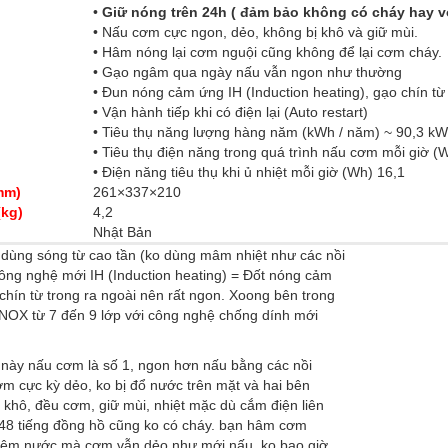
•
Giữ nóng trên 24h ( đảm bảo không có cháy hay v
• Nấu cơm cực ngon, dẻo, không bị khô và giữ mùi.
• Hâm nóng lại cơm nguội cũng không để lại cơm cháy.
• Gạo ngâm qua ngày nấu vẫn ngon như thường
• Đun nóng cảm ứng IH (Induction heating), gạo chín từ 
• Vận hành tiếp khi có điện lại (Auto restart)
• Tiêu thụ năng lượng hàng năm (kWh / năm) ~ 90,3 k
• Tiêu thụ điện năng trong quá trình nấu cơm mỗi giờ (
• Điện năng tiêu thụ khi ủ nhiệt mỗi giờ (Wh) 16,1
mm)
261×337×210
(kg)
4,2
Nhật Bản
 dùng sóng từ cao tần (ko dùng mâm nhiệt như các nồi
ông nghệ mới IH (Induction heating) = Đốt nóng cảm
 chín từ trong ra ngoài nên rất ngon. Xoong bên trong
NOX từ 7 đến 9 lớp với công nghệ chống dính mới
a này nấu cơm là số 1, ngon hơn nấu bằng các nồi
ơm cực kỳ dẻo, ko bị đổ nước trên mặt và hai bên
ị khô, đều cơm, giữ mùi, nhiệt mặc dù cắm điện liên
 48 tiếng đồng hồ cũng ko có cháy. bạn hâm cơm
thêm nước mà cơm vẫn dẻo như mới nấu, ko bao giờ