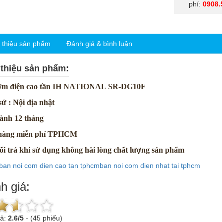
phí:
0908.
i thiệu sản phẩm
Đánh giá & bình luận
 thiệu sản phẩm:
cơm điện cao tần IH NATIONAL SR-DG10F
sứ : Nội địa nhật
ành 12 tháng
 hàng miễn phí TPHCM
ổi trả khi sử dụng không hài lòng chất lượng sản phẩm
ban noi com dien cao tan tphcm
ban noi com dien nhat tai tphcm
h giá:
uả:
2.6
/
5
-
(45 phiếu)