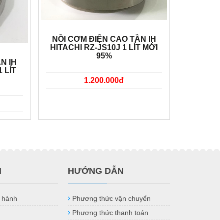
NỒI CƠM ĐIỆN CAO TẦN IH
HITACHI RZ-JS10J 1 LÍT MỚI
95%
N IH
 LÍT
1.200.000đ
H
HƯỚNG DẪN
 hành
Phương thức vận chuyển
Phương thức thanh toán