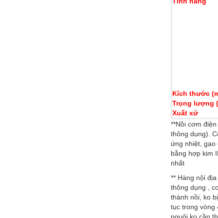
Tính năng
Kích thước (
Trọng lượng 
Xuất xứ
**Nồi cơm điện
thông dụng). C
ứng nhiệt, gạo
bằng hợp kim I
nhất
** Hàng nội đị
thông dụng , c
thành nồi, ko b
tục trong vòng
nguội ko cần 