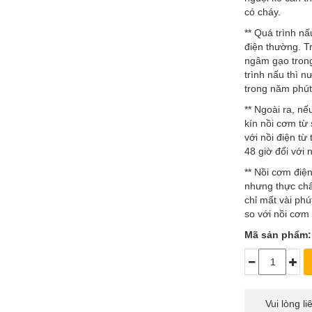
có cháy.
** Quá trình n
điện thường. Tr
ngâm gạo tron
trình nấu thì n
trong năm phút
** Ngoài ra, n
kín nồi cơm từ 
với nồi điện từ
48 giờ đối với 
** Nồi cơm điệ
nhưng thực chất
chỉ mất vài phú
so với nồi cơm
Mã sản phẩm:
Vui lòng l