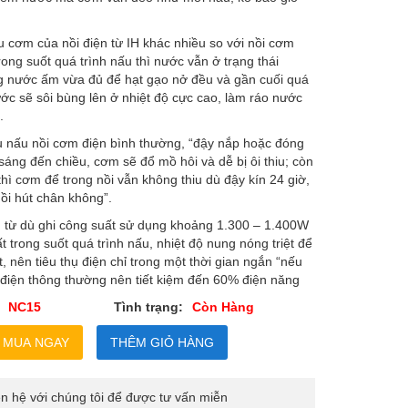
ấu cơm của nồi điện từ IH khác nhiều so với nồi cơm
ong suốt quá trình nấu thì nước vẫn ở trạng thái
g nước ấm vừa đủ để hạt gạo nở đều và gần cuối quá
ước sẽ sôi bùng lên ở nhiệt độ cực cao, làm ráo nước
.
ếu nấu nồi cơm điện bình thường, “đậy nắp hoặc đóng
sáng đến chiều, cơm sẽ đổ mồ hôi và dễ bị ôi thiu; còn
 thì cơm để trong nồi vẫn không thiu dù đậy kín 24 giờ,
nồi hút chân không”.
n từ dù ghi công suất sử dụng khoảng 1.300 – 1.400W
 trong suốt quá trình nấu, nhiệt độ nung nóng triệt để
t, nên tiêu thụ điện chỉ trong một thời gian ngắn “nếu
 điện thông thường nên tiết kiệm đến 60% điện năng
NC15
Tình trạng:
Còn Hàng
iên hệ với chúng tôi để được tư vấn miễn