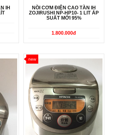
N IH
NỒI CƠM ĐIỆN CAO TẦN IH
ÍT
ZOJIRUSHI NP-HP10- 1 LIT ÁP
SUẤT MỚI 95%
1.800.000đ
new