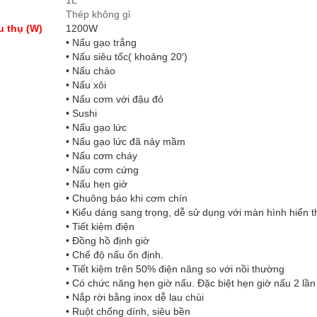
1L
Thép không gỉ
u thụ (W)
1200W
• Nấu gạo trắng
• Nấu siêu tốc( khoảng 20′)
• Nấu cháo
• Nấu xôi
• Nấu cơm với đậu đỏ
• Sushi
• Nấu gạo lức
• Nấu gạo lức đã nảy mầm
• Nấu cơm cháy
• Nấu cơm cứng
• Nấu hẹn giờ
• Chuông báo khi cơm chín
• Kiểu dáng sang trọng, dễ sử dụng với màn hình hiển t
• Tiết kiệm điện
• Đồng hồ định giờ
• Chế độ nấu ổn định.
• Tiết kiệm trên 50% điện năng so với nồi thường
• Có chức năng hẹn giờ nấu. Đặc biệt hẹn giờ nấu 2 lần
• Nắp rời bằng inox dễ lau chùi
• Ruột chống dính, siêu bền