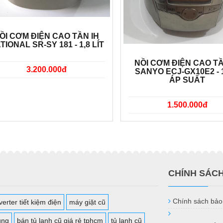
ỒI CƠM ĐIỆN CAO TẦN IH
TIONAL SR-SY 181 - 1,8 LÍT
NỒI CƠM ĐIỆN CAO TẦ
3.200.000đ
SANYO ECJ-GX10E2 - 1
ÁP SUẤT
1.500.000đ
CHÍNH SÁC
Chính sách bảo
erter tiết kiệm điện
máy giặt cũ
ụng
bán tủ lạnh cũ giá rẻ tphcm
tủ lạnh cũ