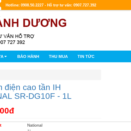
Hotline: 0908.50.2227 - Hỗ trợ tư vấn: 0907.727.392
ỮA
BẢO HÀNH
THU MUA
TIN TỨC
 điện cao tần IH
AL SR-DG10F - 1L
000đ
t
National