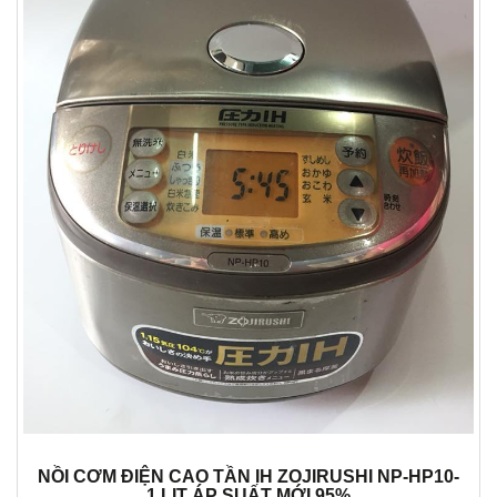
NỒI CƠM ĐIỆN CAO TẦN IH ZOJIRUSHI NP-HP10-
1 LIT ÁP SUẤT MỚI 95%