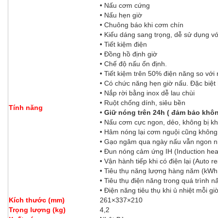
• Nấu cơm cứng
• Nấu hẹn giờ
• Chuông báo khi cơm chín
• Kiểu dáng sang trọng, dễ sử dụng vớ
• Tiết kiệm điện
• Đồng hồ định giờ
• Chế độ nấu ổn định.
• Tiết kiệm trên 50% điện năng so với
• Có chức năng hẹn giờ nấu. Đặc biệt 
• Nắp rời bằng inox dễ lau chùi
• Ruột chống dính, siêu bền
Tính năng
•
Giữ nóng trên 24h ( đảm bảo khô
• Nấu cơm cực ngon, dẻo, không bị kh
• Hâm nóng lại cơm nguội cũng không 
• Gạo ngâm qua ngày nấu vẫn ngon 
• Đun nóng cảm ứng IH (Induction heat
• Vận hành tiếp khi có điện lại (Auto re
• Tiêu thụ năng lượng hàng năm (kWh
• Tiêu thụ điện năng trong quá trình 
• Điện năng tiêu thụ khi ủ nhiệt mỗi g
Kích thước (mm)
261×337×210
Trọng lượng (kg)
4,2