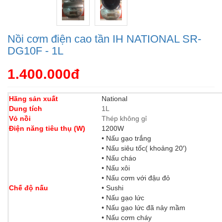
Nồi cơm điện cao tần IH NATIONAL SR-
DG10F - 1L
1.400.000đ
Hãng sản xuất
National
Dung tích
1L
Vỏ nồi
Thép không gỉ
Điện năng tiêu thụ (W)
1200W
• Nấu gạo trắng
• Nấu siêu tốc( khoảng 20′)
• Nấu cháo
• Nấu xôi
• Nấu cơm với đậu đỏ
Chế độ nấu
• Sushi
• Nấu gạo lức
• Nấu gạo lức đã nảy mầm
• Nấu cơm cháy