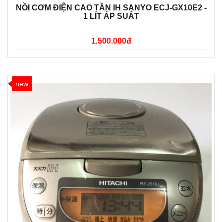
NỒI CƠM ĐIỆN CAO TẦN IH SANYO ECJ-GX10E2 -
1 LÍT ÁP SUẤT
1.500.000đ
new