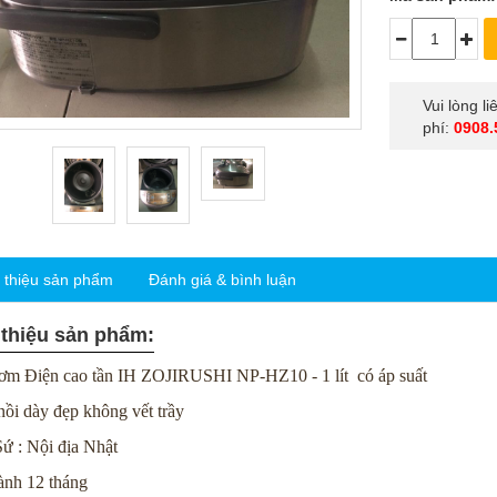
Vui lòng l
phí:
0908.
i thiệu sản phẩm
Đánh giá & bình luận
 thiệu sản phẩm:
Cơm Điện cao tần IH ZOJIRUSHI NP-HZ10 - 1 lít có áp suất
ồi dày đẹp không vết trầy
ứ : Nội địa Nhật
ành 12 tháng