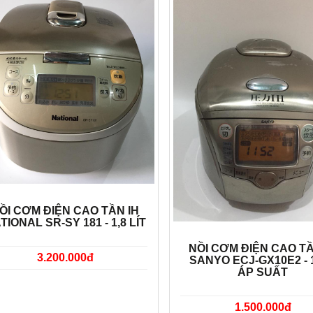
ỒI CƠM ĐIỆN CAO TẦN IH
TIONAL SR-SY 181 - 1,8 LÍT
NỒI CƠM ĐIỆN CAO TẦ
3.200.000đ
SANYO ECJ-GX10E2 - 1
ÁP SUẤT
1.500.000đ