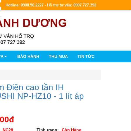
Hotline: 0908.50.2227 - Hỗ trợ tư vấn: 0907.727.392
ỮA
BẢO HÀNH
THU MUA
TIN TỨC
m Điện cao tần IH
HI NP-HZ10 - 1 lít áp
000đ
NC28
Tình trạng:
Còn Hàng