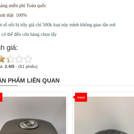
hàng miễn phí Toàn quốc
ảnh thật 100%
 số nồi bị trầy giá chỉ 500k loại này mình không giao tân nơi
có thể đến cửa hàng chọn lấy
h giá:
uả:
2.4
/
5
-
(61 phiếu)
ẢN PHẨM LIÊN QUAN
w
new