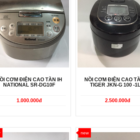
ỒI CƠM ĐIỆN CAO TẦN IH
NỒI CƠM ĐIỆN CAO TẦ
NATIONAL SR-DG10F
TIGER JKN-G 100 -1L
1.000.000đ
2.500.000đ
w
new