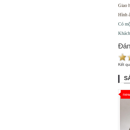
Giao 
Hình 
Có một
Khách 
Đán
Kết q
S
ne