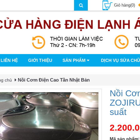
Giỏ hàng(0)
LIÊN HỆ
GIỚI THIỆU
SẢN PHẨM
DỊCH VỤ SỬA CH
Nồi Cơm Điện Cao Tần Nhật Bản
ng chủ
Nồi Cơ
ZOJIRUS
suất
2.200.
Mã sản phẩm: