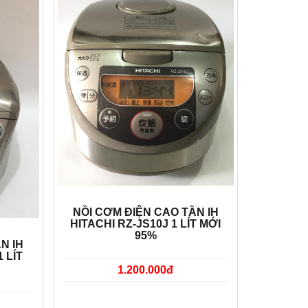
NỒI CƠM ĐIỆN CAO TẦN IH
HITACHI RZ-JS10J 1 LÍT MỚI
95%
N IH
 LÍT
1.200.000đ