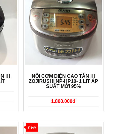
N IH
NỒI CƠM ĐIỆN CAO TẦN IH
ÍT
ZOJIRUSHI NP-HP10- 1 LIT ÁP
SUẤT MỚI 95%
1.800.000đ
new