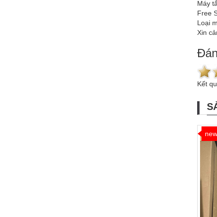
Máy tắ
Free S
Loại 
Xin c
Đán
Kết q
S
ne