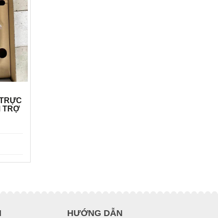
 TRỰC
M TRỢ
H
HƯỚNG DẪN