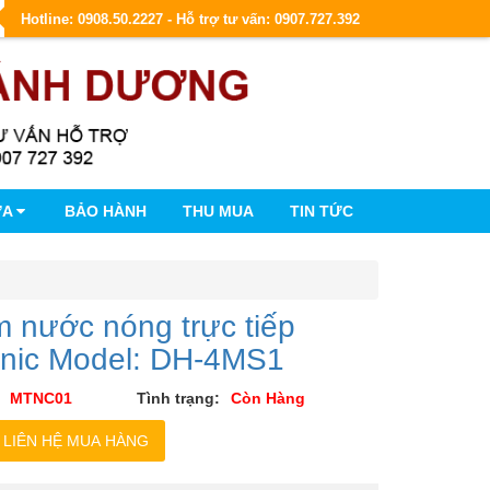
Hotline: 0908.50.2227 - Hỗ trợ tư vấn: 0907.727.392
ỮA
BẢO HÀNH
THU MUA
TIN TỨC
 nước nóng trực tiếp
nic Model: DH-4MS1
MTNC01
Tình trạng:
Còn Hàng