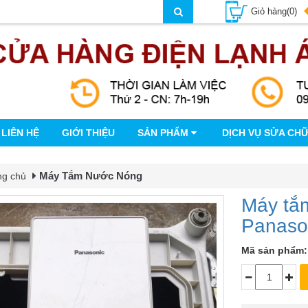
Giỏ hàng(0)
LIÊN HỆ
GIỚI THIỆU
SẢN PHẨM
DỊCH VỤ SỬA CH
Máy Tắm Nước Nóng
ng chủ
Máy tắm
Panaso
Mã sản phẩm: