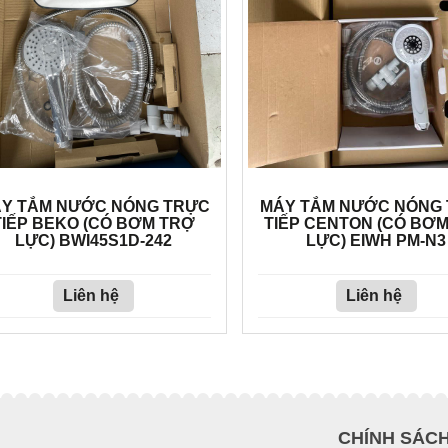
Y TẮM NƯỚC NÓNG TRỰC
MÁY TẮM NƯỚC NÓNG
TIẾP BEKO (CÓ BƠM TRỢ
TIẾP CENTON (CÓ BƠ
LỰC) BWI45S1D-242
LỰC) EIWH PM-N3
Liên hệ
Liên hệ
CHÍNH SÁC