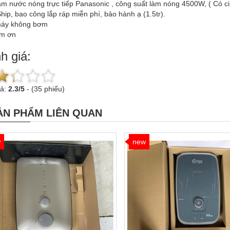
m nước nóng trực tiếp Panasonic , công suất làm nóng 4500W, ( Có cip
hip, bao công lắp ráp miễn phí, bảo hành ạ (1.5tr).
máy không bơm
ảm ơn
h giá:
uả:
2.3
/
5
-
(35 phiếu)
ẢN PHẨM LIÊN QUAN
w
new