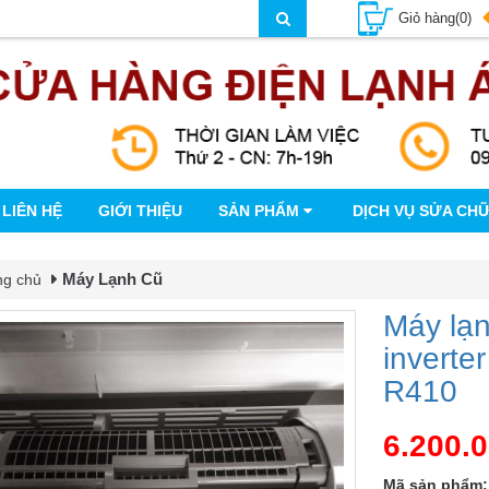
Giỏ hàng(0)
LIÊN HỆ
GIỚI THIỆU
SẢN PHẨM
DỊCH VỤ SỬA CH
Máy Lạnh Cũ
ng chủ
Máy lạ
inverte
R410
6.200.
Mã sản phẩm: