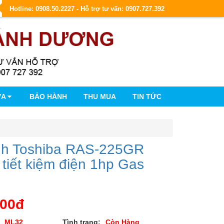
Hotline: 0908.50.2227 - Hỗ trợ tư vấn: 0907.727.392
ỮA
BẢO HÀNH
THU MUA
TIN TỨC
nh Toshiba RAS-225GR
r tiết kiệm điện 1hp Gas
000đ
ML32
Tình trạng:
Còn Hàng