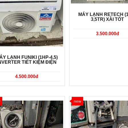
MÁY LẠNH RETECH (
3,5TR) XÀI TỐT
3.500.000đ
ÁY LẠNH FUNIKI (1HP-4,5)
NVERTER TIẾT KIỆM ĐIỆN
4.500.000đ
w
new