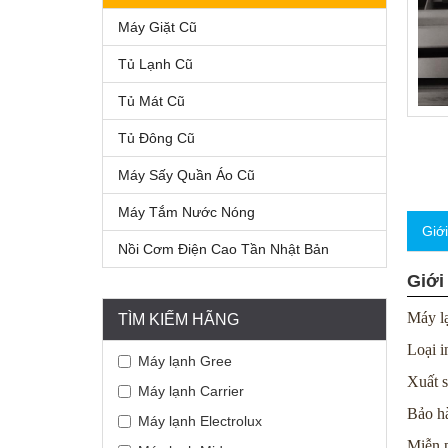
Máy Giặt Cũ
Tủ Lạnh Cũ
Tủ Mát Cũ
Tủ Đông Cũ
Máy Sấy Quần Áo Cũ
Máy Tắm Nước Nóng
Giớ
Nồi Cơm Điện Cao Tần Nhật Bản
Giới
Máy lạ
TÌM KIẾM HÃNG
Loại i
Máy lạnh Gree
Xuất s
Máy lạnh Carrier
Bảo h
Máy lạnh Electrolux
Miễn p