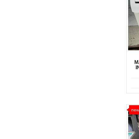
M
I
ne