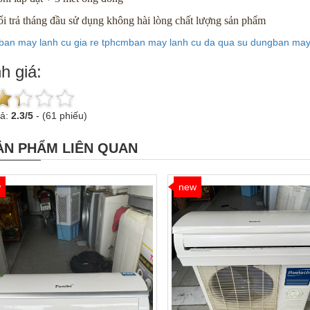
i trả tháng đầu sử dụng không hài lòng chất lượng sản phẩm
ban may lanh cu gia re tphcm
ban may lanh cu da qua su dung
ban may 
h giá:
uả:
2.3
/
5
-
(61 phiếu)
ẢN PHẨM LIÊN QUAN
w
new