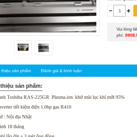
Vui lòng l
phí:
0908.
i thiệu sản phẩm
Đánh giá & bình luận
 thiệu sản phẩm:
nh Toshiba RAS-225GR Plasma.ion khử mùi lọc khí mới 95%
nverter tiết kiệm điện 1.0hp gas R410
ứ : Nội địa Nhật
ành 18 tháng
hí lắp đặt + 3 mét ống đồng