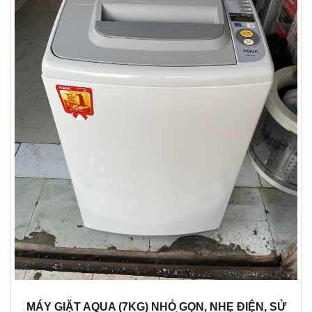
MÁY GIẶT AQUA (7KG) NHỎ GỌN, NHẸ ĐIỆN, SỬ