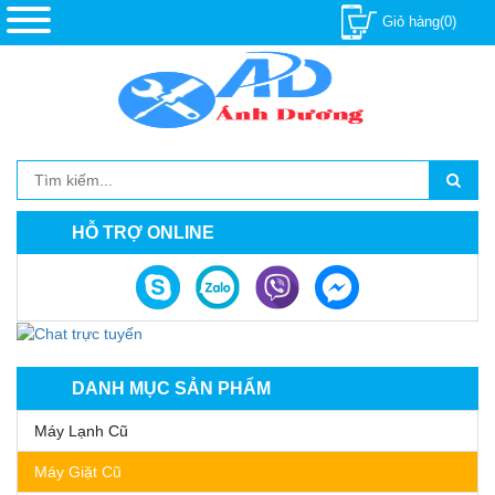
Giỏ hàng(0)
HỖ TRỢ ONLINE
DANH MỤC SẢN PHẨM
Máy Lạnh Cũ
Máy Giặt Cũ