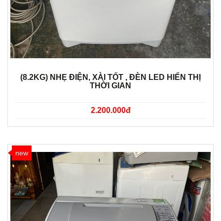
(8.2KG) NHẸ ĐIỆN, XÀI TỐT , ĐÈN LED HIỂN THỊ
THỜI GIAN
2.200.000đ
new