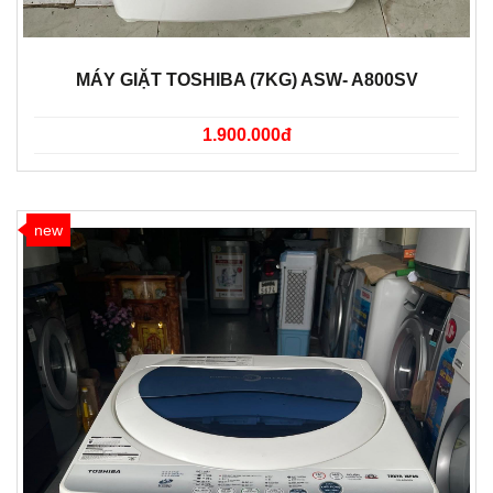
MÁY GIẶT TOSHIBA (7KG) ASW- A800SV
1.900.000đ
new