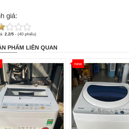
h giá:
uả:
2.2
/
5
-
(40 phiếu)
ẢN PHẨM LIÊN QUAN
w
new