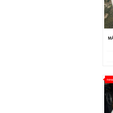
MÁ
ne