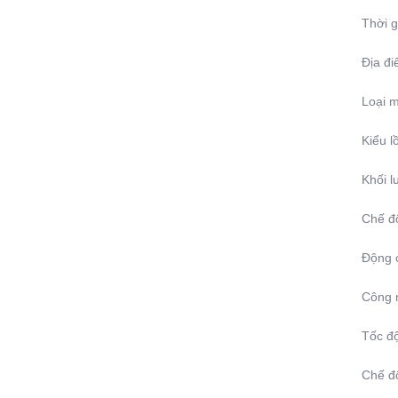
Thời g
Địa đ
Loại m
Kiểu l
Khối l
Chế độ
Động 
Công n
Tốc độ
Chế độ