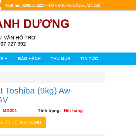
Hotline: 0908.50.2227 - Hỗ trợ tư vấn: 0907.727.392
ỮA
BẢO HÀNH
THU MUA
TIN TỨC
t Toshiba (9kg) Aw-
GV
MG201
Tình trạng:
Hết hàng