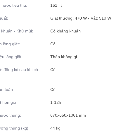
nước tiêu thụ:
161 lít
suất:
Giặt thường: 470 W - Vắt: 510 W
 khuẩn - Khử mùi:
Có kháng khuẩn
h lồng giặt:
Có
iệu lồng giặt:
Thép không gỉ
i động lại sau khi có
Có
an toàn:
Có
t hẹn giờ:
1-12h
hước thùng:
670x650x1061 mm
ượng thùng (kg):
44 kg