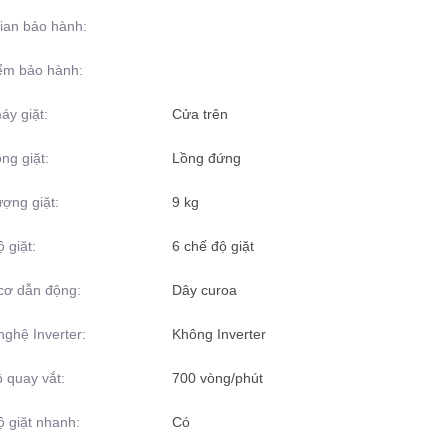
ian bảo hành:
iểm bảo hành:
áy giặt:
Cửa trên
ồng giặt:
Lồng đứng
ượng giặt:
9 kg
 giặt:
6 chế độ giặt
cơ dẫn động:
Dây curoa
ghệ Inverter:
Không Inverter
 quay vắt:
700 vòng/phút
 giặt nhanh:
Có