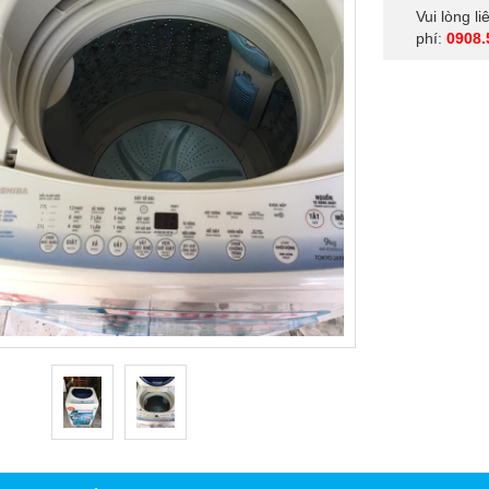
Vui lòng l
phí:
0908.