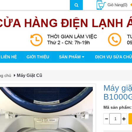
Giỏ hàng(0)
LIÊN HỆ
GIỚI THIỆU
SẢN PHẨM
DỊCH VỤ SỬA CH
Máy Giặt Cũ
ng chủ
Máy giặ
B1000
Mã sản phẩm: