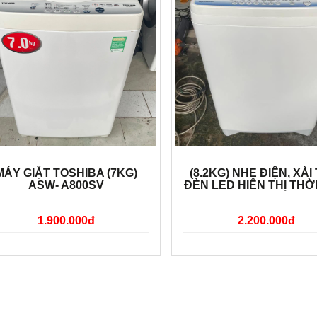
MÁY GIẶT TOSHIBA (7KG)
(8.2KG) NHẸ ĐIỆN, XÀI 
ASW- A800SV
ĐÈN LED HIỂN THỊ THỜ
1.900.000đ
2.200.000đ