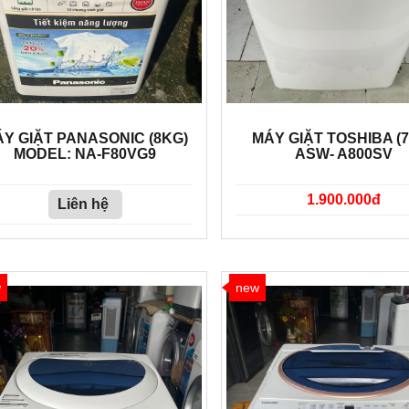
Y GIẶT PANASONIC (8KG)
MÁY GIẶT TOSHIBA (
MODEL: NA-F80VG9
ASW- A800SV
1.900.000đ
Liên hệ
w
new