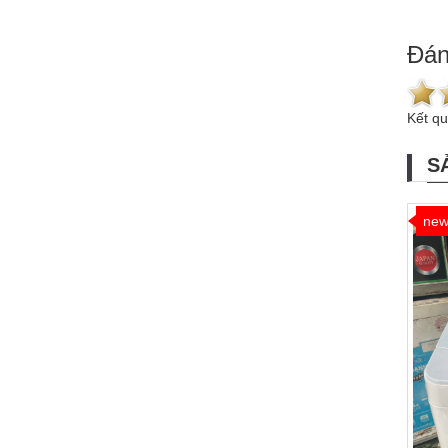
Đán
Kết q
S
ne