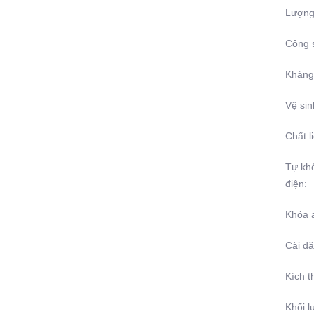
Lượng 
Công 
Kháng
Vệ sin
Chất l
Tự khở
điện:
Khóa 
Cài đặ
Kích t
Khối l