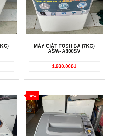
7KG)
MÁY GIẶT TOSHIBA (7KG)
ASW- A800SV
1.900.000đ
new