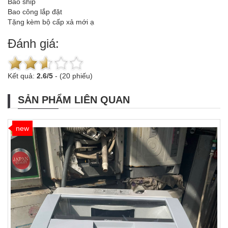
Bao ship
Bao công lắp đặt
Tặng kèm bộ cấp xả mới ạ
Đánh giá:
Kết quả:
2.6
/
5
-
(20 phiếu)
SẢN PHẨM LIÊN QUAN
new