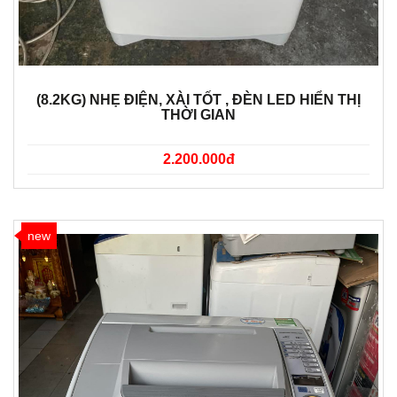
(8.2KG) NHẸ ĐIỆN, XÀI TỐT , ĐÈN LED HIỂN THỊ
THỜI GIAN
2.200.000đ
new