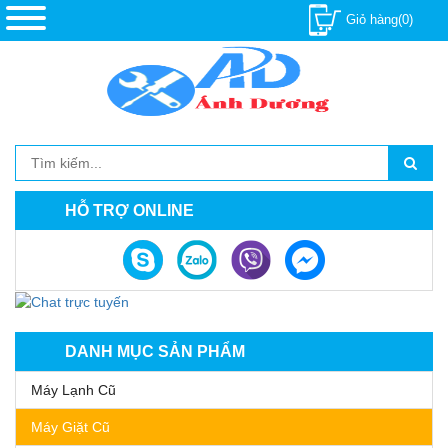
Giỏ hàng(0)
HỖ TRỢ ONLINE
DANH MỤC SẢN PHẨM
Máy Lạnh Cũ
Máy Giặt Cũ