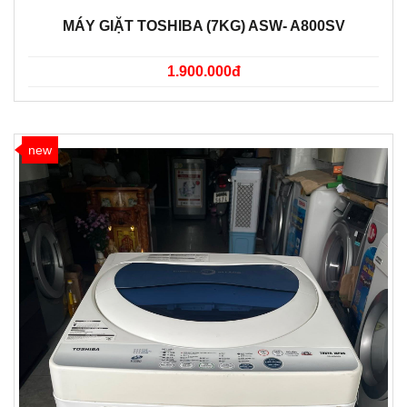
MÁY GIẶT TOSHIBA (7KG) ASW- A800SV
1.900.000đ
new