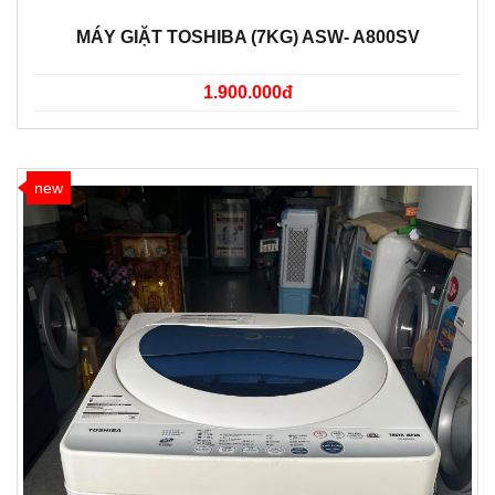
MÁY GIẶT TOSHIBA (7KG) ASW- A800SV
1.900.000đ
new