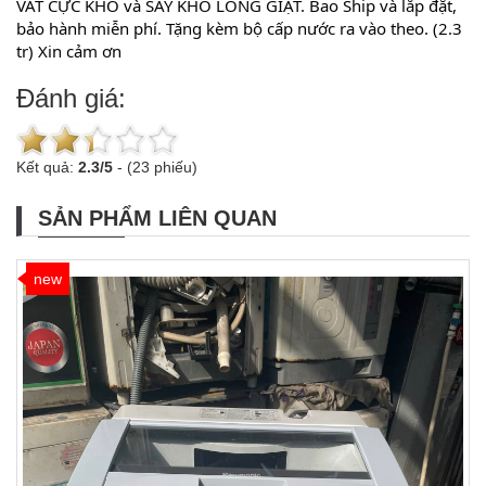
VẮT CỰC KHÔ và SẤY KHÔ LỒNG GIẶT. Bao Ship và lắp đặt, 
bảo hành miễn phí. Tặng kèm bộ cấp nước ra vào theo. (2.3 
tr) Xin cảm ơn
Đánh giá:
Kết quả:
2.3
/
5
-
(23 phiếu)
SẢN PHẨM LIÊN QUAN
new