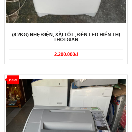
(8.2KG) NHẸ ĐIỆN, XÀI TỐT , ĐÈN LED HIỂN THỊ
THỜI GIAN
2.200.000đ
new