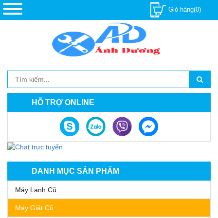
Giỏ hàng(0)
HỖ TRỢ ONLINE
DANH MỤC SẢN PHẨM
Máy Lạnh Cũ
Máy Giặt Cũ