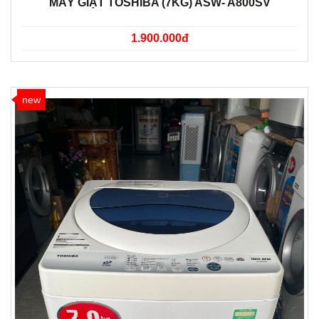
MÁY GIẶT TOSHIBA (7KG) ASW- A800SV
1.900.000đ
new