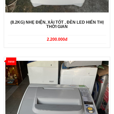
(8.2KG) NHẸ ĐIỆN, XÀI TỐT , ĐÈN LED HIỂN THỊ
THỜI GIAN
2.200.000đ
new