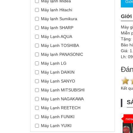
Máy lạnh Midea
Giớ
Máy lạnh Hitachi
Giới
Máy lạnh Sumikura
Máy g
Máy lạnh SHARP
Miễn p
Máy Lạnh AQUA
Tặng:
Bảo h
Máy Lạnh TOSHIBA
Giá: 1
Máy lạnh PANASONIC
Lh: 0
Máy Lạnh LG
Đán
Máy Lạnh DAIKIN
Máy Lạnh SANYO
Kết q
Máy Lạnh MITSUBISHI
Máy Lạnh NAGAKAWA
S
Máy Lạnh REETECH
Máy Lạnh FUNIKI
ne
Máy Lạnh YUIKI