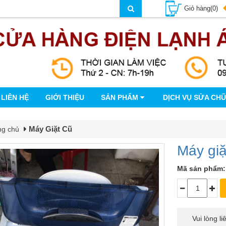
Giỏ hàng(0)
LIÊN HỆ
GIỚI THIỆU
SẢN PHẨM
DỊCH VỤ SỬA CH
Máy Giặt Cũ
ng chủ
Máy giặ
Mã sản phẩm:
Vui lòng l