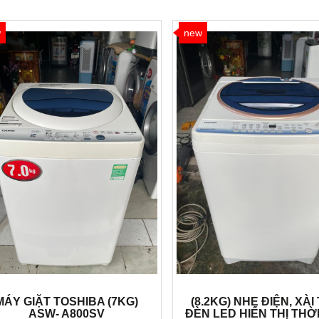
w
new
MÁY GIẶT TOSHIBA (7KG)
(8.2KG) NHẸ ĐIỆN, XÀI 
ASW- A800SV
ĐÈN LED HIỂN THỊ THỜ