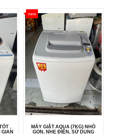
new
TỐT ,
MÁY GIẶT AQUA (7KG) NHỎ
I GIAN
GỌN, NHẸ ĐIỆN, SỬ DỤNG