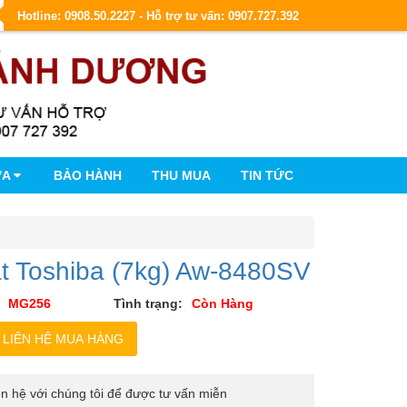
Hotline: 0908.50.2227 - Hỗ trợ tư vấn: 0907.727.392
ỮA
BẢO HÀNH
THU MUA
TIN TỨC
t Toshiba (7kg) Aw-8480SV
MG256
Tình trạng:
Còn Hàng
iên hệ với chúng tôi để được tư vấn miễn