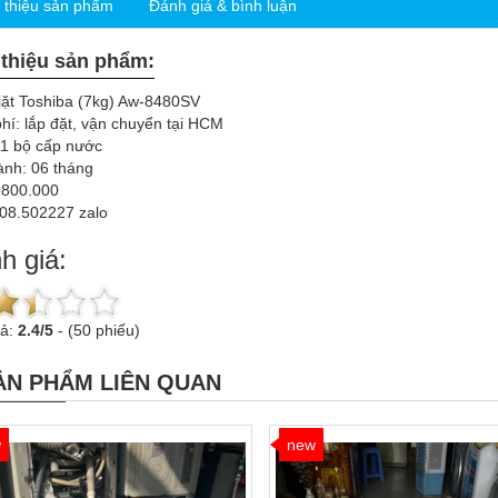
i thiệu sản phẩm
Đánh giá & bình luận
 thiệu sản phẩm:
iặt Toshiba (7kg) Aw-8480SV
hí: lắp đặt, vận chuyển tại HCM
 1 bộ cấp nước
ành: 06 tháng
.800.000
908.502227 zalo
h giá:
uả:
2.4
/
5
-
(50 phiếu)
ẢN PHẨM LIÊN QUAN
w
new