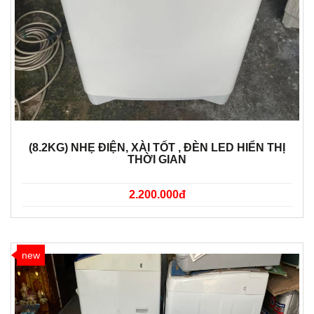
(8.2KG) NHẸ ĐIỆN, XÀI TỐT , ĐÈN LED HIỂN THỊ
THỜI GIAN
2.200.000đ
new