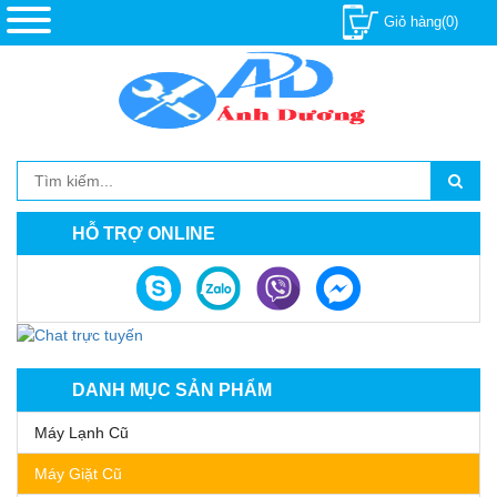
Giỏ hàng(0)
HỖ TRỢ ONLINE
DANH MỤC SẢN PHẨM
Máy Lạnh Cũ
Máy Giặt Cũ