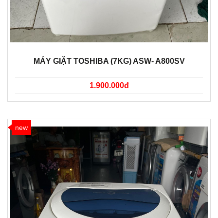
MÁY GIẶT TOSHIBA (7KG) ASW- A800SV
1.900.000đ
new