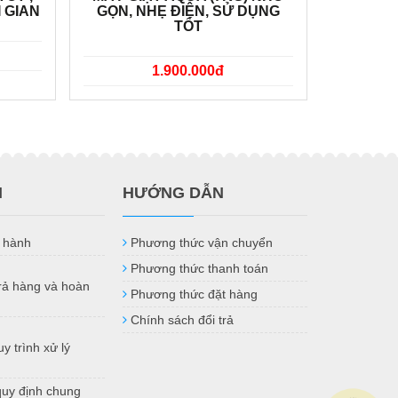
I GIAN
GỌN, NHẸ ĐIỆN, SỬ DỤNG
TỐT
1.900.000đ
H
HƯỚNG DẪN
 hành
Phương thức vận chuyển
Phương thức thanh toán
trả hàng và hoàn
Phương thức đặt hàng
Chính sách đổi trả
y trình xử lý
quy định chung