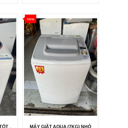
new
TỐT ,
MÁY GIẶT AQUA (7KG) NHỎ