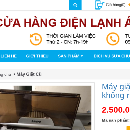
Giỏ hàng(0)
LIÊN HỆ
GIỚI THIỆU
SẢN PHẨM
DỊCH VỤ SỬA CH
Máy Giặt Cũ
ng chủ
Máy giặ
không 
2.500.
Mã sản phẩm: