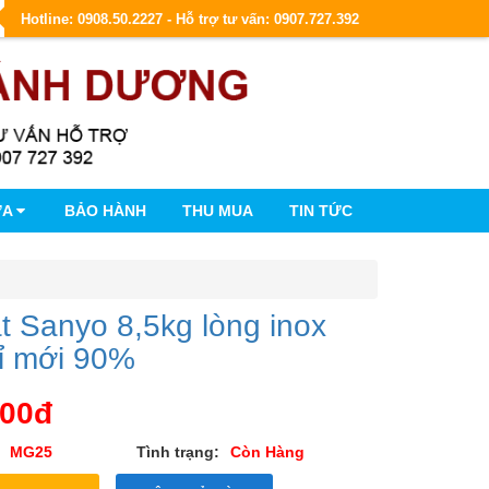
Hotline: 0908.50.2227 - Hỗ trợ tư vấn: 0907.727.392
ỮA
BẢO HÀNH
THU MUA
TIN TỨC
t Sanyo 8,5kg lòng inox
rỉ mới 90%
000đ
MG25
Tình trạng:
Còn Hàng