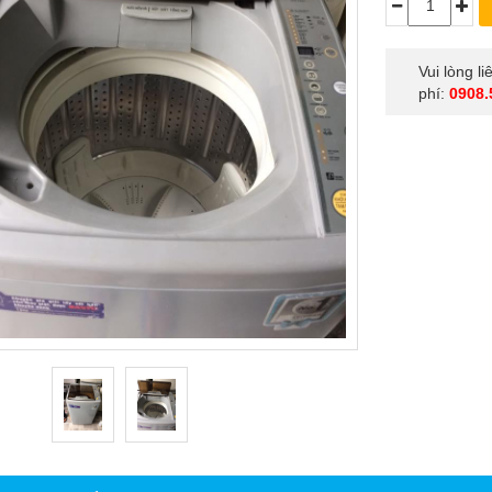
Vui lòng l
phí:
0908.