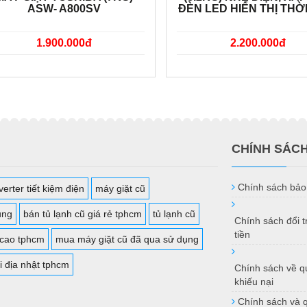
ASW- A800SV
ĐÈN LED HIỂN THỊ THỜ
1.900.000đ
2.200.000đ
CHÍNH SÁC
Chính sách bảo
erter tiết kiệm điện
máy giặt cũ
ụng
bán tủ lạnh cũ giá rẻ tphcm
tủ lạnh cũ
Chính sách đổi 
tiền
 cao tphcm
mua máy giặt cũ đã qua sử dụng
i địa nhật tphcm
Chính sách về qu
khiếu nại
Chính sách và 