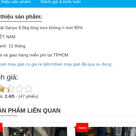
i thiệu sản phẩm
Đánh giá & bình luận
 thiệu sản phẩm:
ặt Sanyo 8,5kg lòng inox không rỉ mới 90%
IỆT NAM
ành: 12 tháng
t và giao hàng miễn phí tại TPHCM
ban may giat cu gia re tphcm
ban may giat đã qua su dung
h giá:
uả:
2.4
/
5
-
(47 phiếu)
ẢN PHẨM LIÊN QUAN
w
new