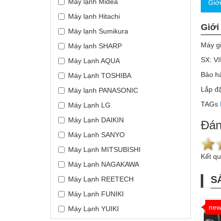
Máy lạnh Midea
Giớ
Máy lạnh Hitachi
Giới
Máy lạnh Sumikura
Máy gi
Máy lạnh SHARP
SX: V
Máy Lạnh AQUA
Bảo h
Máy Lạnh TOSHIBA
Lắp đặ
Máy lạnh PANASONIC
TAGs
Máy Lạnh LG
Máy Lạnh DAIKIN
Đán
Máy Lạnh SANYO
Máy Lạnh MITSUBISHI
Kết q
Máy Lạnh NAGAKAWA
S
Máy Lạnh REETECH
Máy Lạnh FUNIKI
ne
Máy Lạnh YUIKI