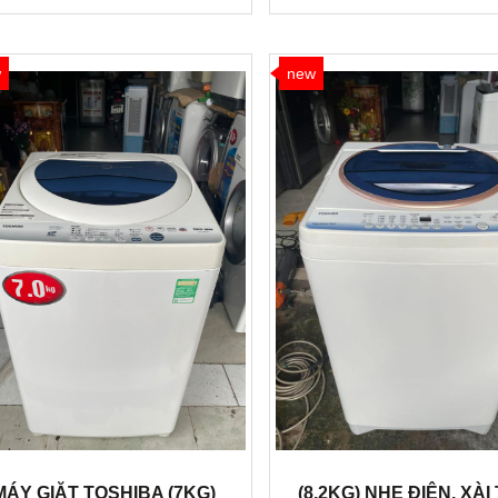
w
new
MÁY GIẶT TOSHIBA (7KG)
(8.2KG) NHẸ ĐIỆN, XÀI 