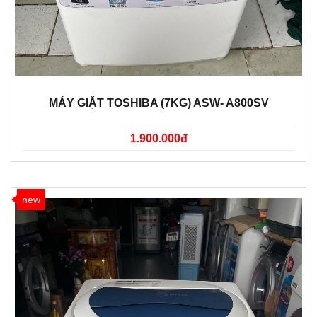
MÁY GIẶT TOSHIBA (7KG) ASW- A800SV
1.900.000đ
new