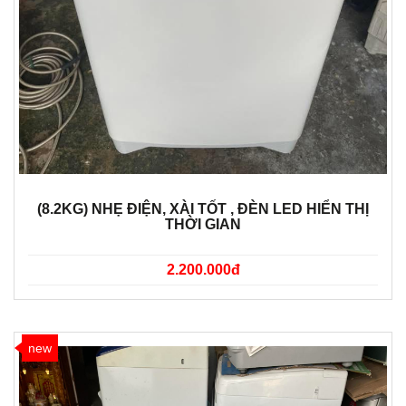
(8.2KG) NHẸ ĐIỆN, XÀI TỐT , ĐÈN LED HIỂN THỊ
THỜI GIAN
2.200.000đ
new