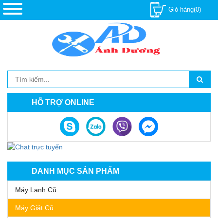
Giỏ hàng(0)
HỖ TRỢ ONLINE
DANH MỤC SẢN PHẨM
Máy Lạnh Cũ
Máy Giặt Cũ