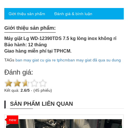
Giới thiệu sản phẩm
Đánh giá & bình luận
Giới thiệu sản phẩm:
Máy giặt Lg WD-12390TDS 7.5 kg lòng inox không rỉ
Bảo hành: 12 tháng
Giao hàng miễn phí tại TPHCM.
TAGs
ban may giat cu gia re tphcm
ban may giat đã qua su dung
Đánh giá:
Kết quả:
2.6
/
5
-
(45 phiếu)
SẢN PHẨM LIÊN QUAN
new