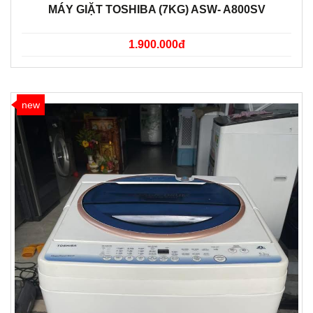
MÁY GIẶT TOSHIBA (7KG) ASW- A800SV
1.900.000đ
new