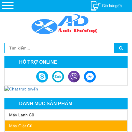
Giỏ hàng(0)
HỖ TRỢ ONLINE
DANH MỤC SẢN PHẨM
Máy Lạnh Cũ
Máy Giặt Cũ