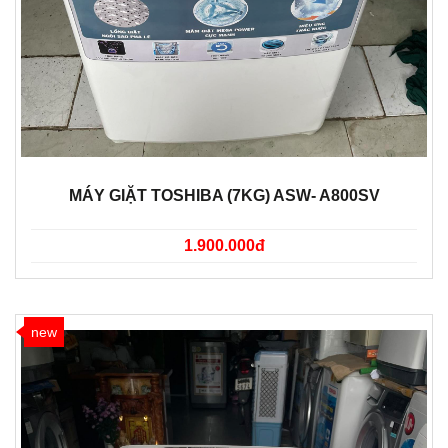
MÁY GIẶT TOSHIBA (7KG) ASW- A800SV
1.900.000đ
new