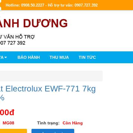
Hotline: 0908.50.2227 - Hỗ trợ tư vấn: 0907.727.392
ỮA
BẢO HÀNH
THU MUA
TIN TỨC
t Electrolux EWF-771 7kg
%
000đ
MG08
Tình trạng:
Còn Hàng