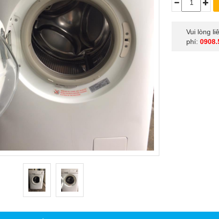
Vui lòng l
phí:
0908.