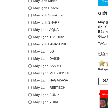
Máy lạnh Midea
Giớ
Máy lạnh Hitachi
Giới
Máy lạnh Sumikura
Máy g
Máy lạnh SHARP
SX: Ý
Máy Lạnh AQUA
Bảo h
Giao 
Máy Lạnh TOSHIBA
TAGs
Máy lạnh PANASONIC
Máy Lạnh LG
Đán
Máy Lạnh DAIKIN
Máy Lạnh SANYO
Kết q
Máy Lạnh MITSUBISHI
S
Máy Lạnh NAGAKAWA
Máy Lạnh REETECH
ne
Máy Lạnh FUNIKI
Máy Lạnh YUIKI