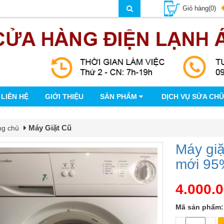
Giỏ hàng(0)
LIÊN HỆ
GIỚI THIỆU
SẢN PHẨM
DỊCH VỤ SỬA CH
Máy Giặt Cũ
ng chủ
Máy giặ
mới 95
4.000.
Mã sản phẩm: