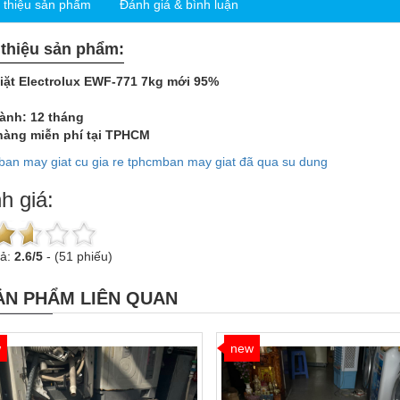
i thiệu sản phẩm
Đánh giá & bình luận
 thiệu sản phẩm:
iặt Electrolux EWF-771 7kg mới 95%
ành: 12 tháng
hàng miễn phí tại TPHCM
ban may giat cu gia re tphcm
ban may giat đã qua su dung
h giá:
uả:
2.6
/
5
-
(51 phiếu)
ẢN PHẨM LIÊN QUAN
w
new