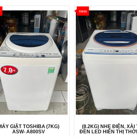
w
new
MÁY GIẶT TOSHIBA (7KG)
(8.2KG) NHẸ ĐIỆN, XÀI 
ASW- A800SV
ĐÈN LED HIỂN THỊ THỜ