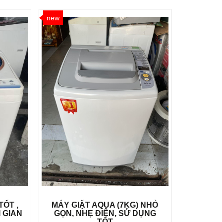
new
TỐT ,
MÁY GIẶT AQUA (7KG) NHỎ
I GIAN
GỌN, NHẸ ĐIỆN, SỬ DỤNG
TỐT