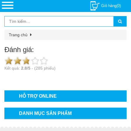
Giỏ hàng(0)
Trang chủ
Đánh giá:
Kết quả:
2.8
/
5
-
(285 phiếu)
HỖ TRỢ ONLINE
DANH MỤC SẢN PHẨM