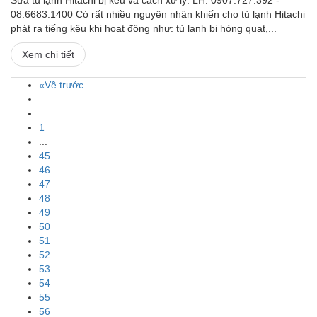
Sửa tủ lạnh Hitachi bị kêu và cách xử lý. LH: 0907.727.392 -
08.6683.1400 Có rất nhiều nguyên nhân khiến cho tủ lạnh Hitachi
phát ra tiếng kêu khi hoạt động như: tủ lạnh bị hỏng quạt,...
Xem chi tiết
«Về trước
1
...
45
46
47
48
49
50
51
52
53
54
55
56