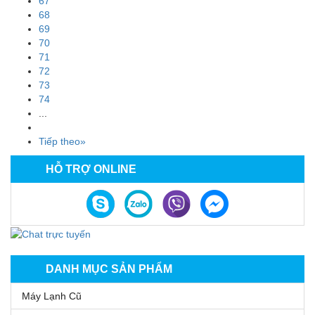
67
68
69
70
71
72
73
74
...
Tiếp theo»
HỖ TRỢ ONLINE
DANH MỤC SẢN PHẨM
Máy Lạnh Cũ