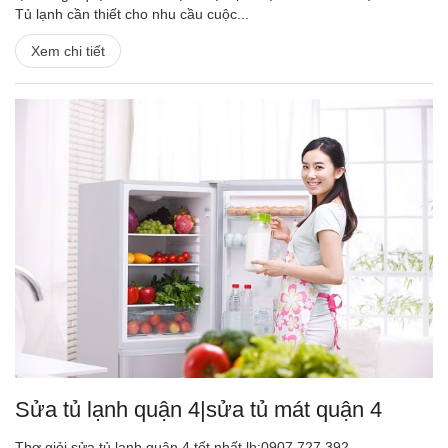
Tủ lạnh cần thiết cho nhu cầu cuộc...
Xem chi tiết
Sửa tủ lạnh quận 4|sửa tủ mát quận 4
Thợ giỏi sửa tủ lạnh quận 4 tốt nhất lh:0907.727.392-