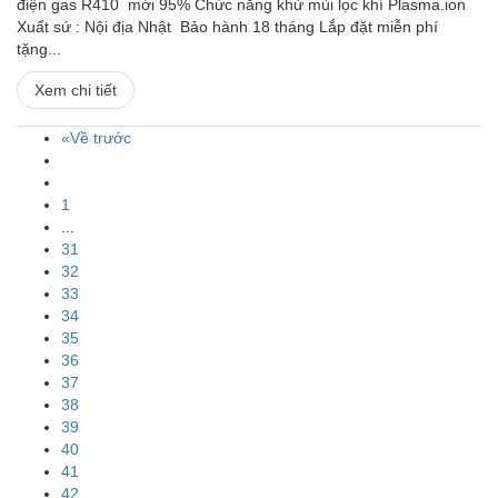
điện gas R410 mới 95% Chức năng khử mùi lọc khí Plasma.ion
Xuất sứ : Nội địa Nhật Bảo hành 18 tháng Lắp đặt miễn phí
tặng...
Xem chi tiết
«Về trước
1
...
31
32
33
34
35
36
37
38
39
40
41
42