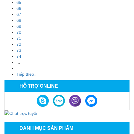
65
66
67
68
69
70
71
72
73
74
...
Tiếp theo»
HỖ TRỢ ONLINE
DANH MỤC SẢN PHẨM