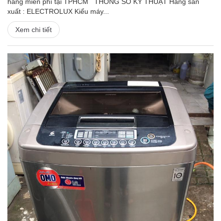
hàng miễn phí tại TPHCM THÔNG SỐ KỸ THUẬT Hãng sản
xuất : ELECTROLUX Kiểu máy...
Xem chi tiết