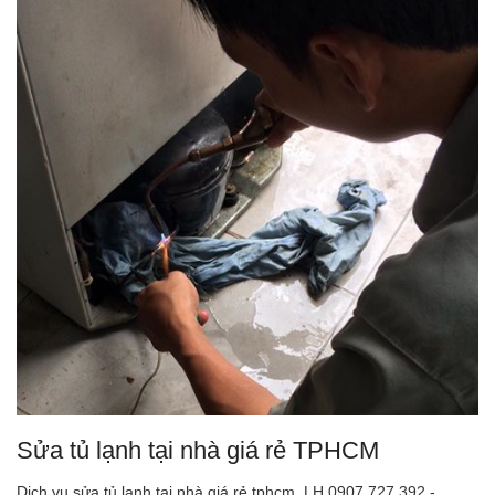
Sửa tủ lạnh tại nhà giá rẻ TPHCM
Dịch vụ sửa tủ lạnh tại nhà giá rẻ tphcm LH 0907.727.392 -