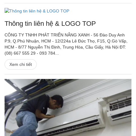
Thông tin liên hệ & LOGO TOP
CÔNG TY TNHH PHÁT TRIỂN NẮNG XANH - 56 Đào Duy Anh
P.9, Q.Phú Nhuận, HCM - 12/224a Lê Đức Thọ, F15, Q.Gò Vấp,
HCM - 8/77 Nguyễn Thị Định, Trung Hòa, Cầu Giấy, Hà Nội ĐT:
(08) 667 555 29 - 093 784...
Xem chi tiết