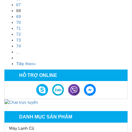
67
68
69
70
71
72
73
74
...
Tiếp theo»
HỖ TRỢ ONLINE
DANH MỤC SẢN PHẨM
Máy Lạnh Cũ