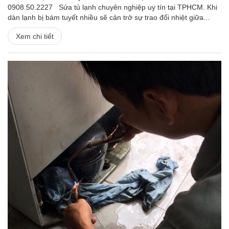
0908.50.2227 Sửa tủ lạnh chuyên nghiệp uy tín tại TPHCM. Khi
dàn lạnh bị bám tuyết nhiều sẽ cản trở sự trao đổi nhiệt giữa...
Xem chi tiết