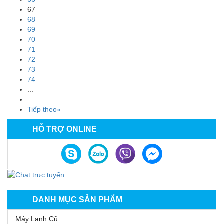
67
68
69
70
71
72
73
74
...
Tiếp theo»
HỖ TRỢ ONLINE
DANH MỤC SẢN PHẨM
Máy Lạnh Cũ