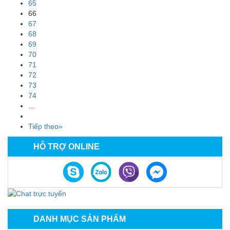
65
66
67
68
69
70
71
72
73
74
...
Tiếp theo»
HỖ TRỢ ONLINE
DANH MỤC SẢN PHẨM