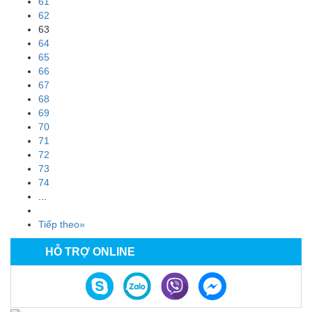
61
62
63
64
65
66
67
68
69
70
71
72
73
74
...
Tiếp theo»
HỖ TRỢ ONLINE