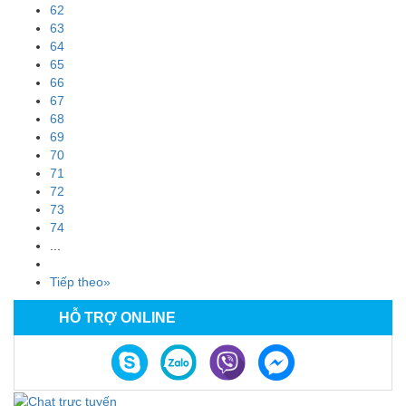
62
63
64
65
66
67
68
69
70
71
72
73
74
...
Tiếp theo»
HỖ TRỢ ONLINE