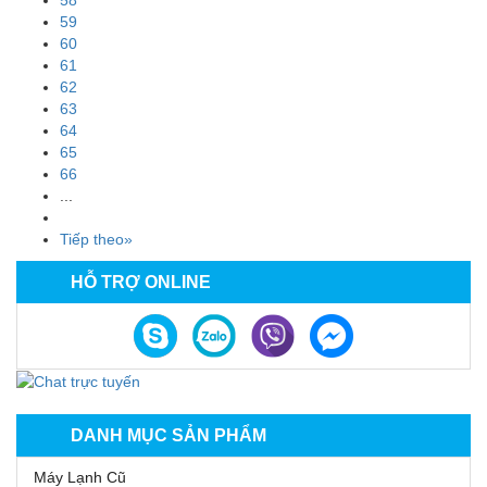
58
59
60
61
62
63
64
65
66
...
Tiếp theo»
HỖ TRỢ ONLINE
DANH MỤC SẢN PHẨM
Máy Lạnh Cũ