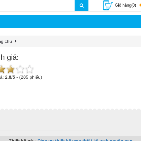
Giỏ hàng(0)
ng chủ
h giá:
uả:
2.8
/
5
-
(285 phiếu)
Thiết kế bởi:
Dịch vụ thiết kế web
thiết kế web chuẩn seo